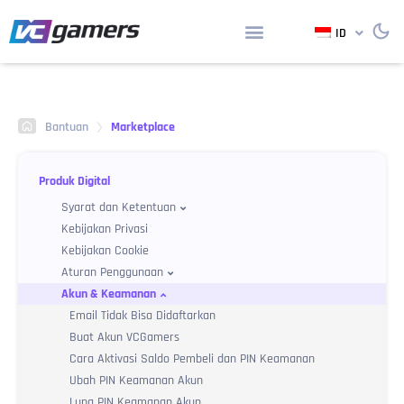
ID
Bantuan
Marketplace
Produk Digital
Syarat dan Ketentuan
Kebijakan Privasi
Syarat & Ketentuan Umum
Kebijakan Cookie
Syarat dan Ketentuan Berjualan
Aturan Penggunaan
Syarat & Ketentuan Top Up Login VCGamers
Akun & Keamanan
Informasi Umum
Pengguna
Email Tidak Bisa Didaftarkan
Transaksi Pengguna (Pembeli)
Buat Akun VCGamers
Aturan Penjual
Cara Aktivasi Saldo Pembeli dan PIN Keamanan
Penggunaan Fitur
Ubah PIN Keamanan Akun
Lupa PIN Keamanan Akun