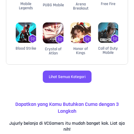
Mobile
Free Fire
Arena
PUBG Mobile
Legends
Breakout
Blood Strike
Call of Duty
Honor of
Crystal of
Mobile
Kings
Atlan
Lihat Semua Kategori
Dapatkan yang Kamu Butuhkan Cuma dengan 3
Langkah
Jujurly belanja di VCGamers itu mudah banget kok. Liat aja
nih!