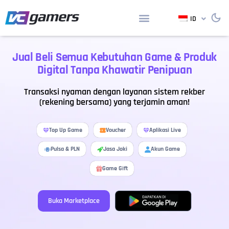
ID
Jual Beli Semua Kebutuhan Game & Produk
Digital Tanpa Khawatir Penipuan
Transaksi nyaman dengan layanan sistem rekber
(rekening bersama) yang terjamin aman!
Top Up Game
Voucher
Aplikasi Live
Akun Game
Pulsa & PLN
Jasa Joki
Game Gift
Buka Marketplace