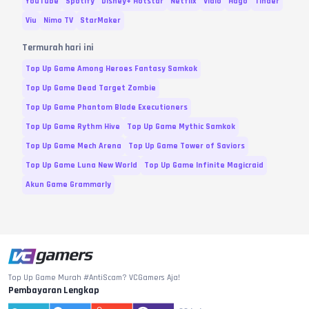
YouTube
Spotify
Disney+ Hotstar
Netflix
Vidio
Hago
Tinder
171 Diamonds
Rp.
58.200
Viu
Nimo TV
StarMaker
200 Diamonds
Rp.
71.000
Termurah hari ini
230 Diamonds
Rp.
74.100
Top Up Game Among Heroes Fantasy Samkok
250 Diamonds
Rp.
85.200
Top Up Game Dead Target Zombie
300 Diamonds
Rp.
106.400
Top Up Game Phantom Blade Executioners
500 Diamonds
Rp.
170.800
Top Up Game Rythm Hive
Top Up Game Mythic Samkok
700 Diamonds
Rp.
239.100
Top Up Game Mech Arena
Top Up Game Tower of Saviors
Top Up Game Luna New World
Top Up Game Infinite Magicraid
1.020 Diamonds
Rp.
328.900
Akun Game Grammarly
1.000 Diamonds
Rp.
341.400
1.400 Diamonds
Rp.
478.000
1.500 Diamonds
Rp.
512.300
2.000 Diamonds
Rp.
682.800
Top Up Game Murah #AntiScam? VCGamers Aja!
3.000 Diamonds
Rp.
1.024.300
Pembayaran Lengkap
5.000 Diamonds
Rp.
1.707.000