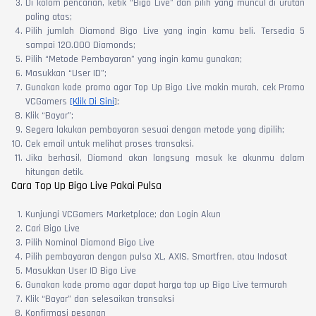
Di kolom pencarian, ketik “Bigo Live” dan pilih yang muncul di urutan
paling atas;
Pilih jumlah Diamond Bigo Live yang ingin kamu beli. Tersedia 5
sampai 120.000 Diamonds;
Pilih “Metode Pembayaran” yang ingin kamu gunakan;
Masukkan “User ID”;
Gunakan kode promo agar Top Up Bigo Live makin murah, cek Promo
VCGamers
[Klik Di Sini
];
Klik “Bayar”;
Segera lakukan pembayaran sesuai dengan metode yang dipilih;
Cek email untuk melihat proses transaksi.
Jika berhasil, Diamond akan langsung masuk ke akunmu dalam
hitungan detik.
Cara Top Up Bigo Live Pakai Pulsa
Kunjungi VCGamers Marketplace; dan Login Akun
Cari Bigo Live
Pilih Nominal Diamond Bigo Live
Pilih pembayaran dengan pulsa XL, AXIS, Smartfren, atau Indosat
Masukkan User ID Bigo Live
Gunakan kode promo agar dapat harga top up Bigo Live termurah
Klik “Bayar” dan selesaikan transaksi
Konfirmasi pesanan