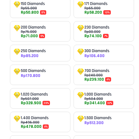
150 Diamonds
171 Diamonds
Rp
55.000
Rp
65.000
Rp
50.800
Rp
58.200
8
%
10
%
200 Diamonds
230 Diamonds
Rp
75.000
Rp
80.000
Rp
71.000
Rp
74.100
5
%
7
%
250 Diamonds
300 Diamonds
Rp
85.200
Rp
106.400
500 Diamonds
700 Diamonds
Rp
170.800
Rp
248.000
Rp
239.100
4
%
1.020 Diamonds
1.000 Diamonds
Rp
507.000
Rp
504.000
Rp
328.900
Rp
341.400
35
%
32
%
1.400 Diamonds
1.500 Diamonds
Rp
496.000
Rp
512.300
Rp
478.000
4
%