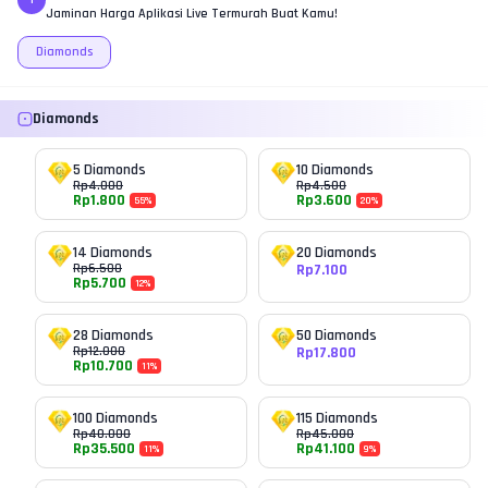
Jaminan Harga Aplikasi Live Termurah Buat Kamu!
Diamonds
Diamonds
5 Diamonds
10 Diamonds
Rp
4.000
Rp
4.500
Rp
1.800
Rp
3.600
55
%
20
%
14 Diamonds
20 Diamonds
Rp
6.500
Rp
7.100
Rp
5.700
12
%
28 Diamonds
50 Diamonds
Rp
12.000
Rp
17.800
Rp
10.700
11
%
100 Diamonds
115 Diamonds
Rp
40.000
Rp
45.000
Rp
35.500
Rp
41.100
11
%
9
%