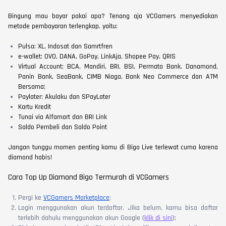
Bingung mau bayar pakai apa? Tenang aja VCGamers menyediakan
metode pembayaran terlengkap, yaitu:
Pulsa: XL, Indosat dan Samrtfren
e-wallet: OVO, DANA, GoPay, LinkAja, Shopee Pay, QRIS
Virtual Account: BCA, Mandiri, BRI, BSI, Permata Bank, Danamond,
Panin Bank, SeaBank, CIMB Niaga, Bank Neo Commerce dan ATM
Bersama;
Paylater: Akulaku dan SPayLater
Kartu Kredit
Tunai via Alfamart dan BRI Link
Saldo Pembeli dan Saldo Point
Jangan tunggu momen penting kamu di Bigo Live terlewat cuma karena
diamond habis!
Cara Top Up Diamond Bigo Termurah di VCGamers
Pergi ke
VCGamers Marketplace
;
Login menggunakan akun terdaftar. Jika belum, kamu bisa daftar
terlebih dahulu menggunakan akun Google (
klik di sini
);