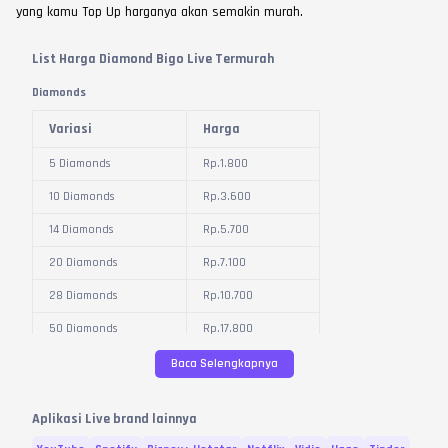
yang kamu Top Up harganya akan semakin murah.
List Harga Diamond Bigo Live Termurah
Diamonds
Variasi
Harga
5 Diamonds
Rp.
1.800
10 Diamonds
Rp.
3.600
14 Diamonds
Rp.
5.700
20 Diamonds
Rp.
7.100
28 Diamonds
Rp.
10.700
50 Diamonds
Rp.
17.800
100 Diamonds
Rp.
35.500
Baca Selengkapnya
115 Diamonds
Rp.
41.100
Aplikasi Live brand lainnya
150 Diamonds
Rp.
50.800