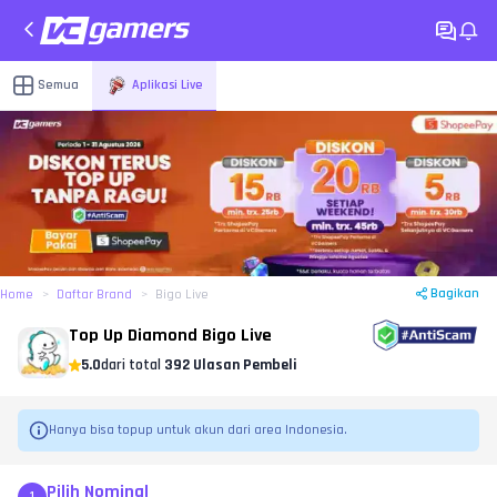
Semua
Aplikasi Live
Bagikan
Home
Daftar Brand
Bigo Live
Top Up Diamond Bigo Live
5.0
dari total
392 Ulasan Pembeli
Hanya bisa topup untuk akun dari area Indonesia.
Pilih Nominal
1