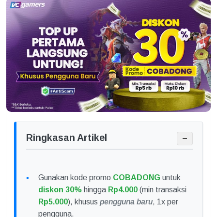
Ringkasan Artikel
−
Gunakan kode promo
COBADONG
untuk
diskon 30%
hingga
Rp4.000
(min transaksi
Rp5.000
), khusus
pengguna baru
, 1x per
pengguna.