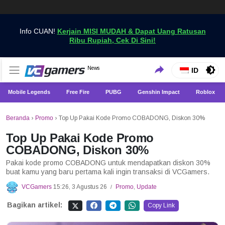
Info CUAN!
Kerjain MISI MUDAH & Dapat Uang Ratusan
Ribu Rupiah, Cek Di Sini!
Dapatkan Berita Games Terbaru Hanya di VCGamers
News
VCGamers News
ID
Mobile Legends
Free Fire
PUBG
Genshin Impact
Roblox
Beranda
›
Promo
›
Top Up Pakai Kode Promo COBADONG, Diskon 30%
Top Up Pakai Kode Promo
COBADONG, Diskon 30%
Pakai kode promo COBADONG untuk mendapatkan diskon 30%
buat kamu yang baru pertama kali ingin transaksi di VCGamers.
VCGamers
15:26, 3 Agustus 26
Promo
,
Update
/
Bagikan artikel:
Copy Link