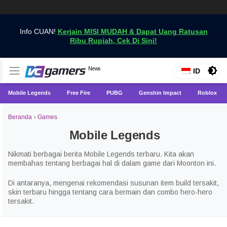
Info CUAN!
Kerjain MISI MUDAH & Dapat Uang Ratusan
Ribu Rupiah, Cek Di Sini!
Dapatkan Berita Games Terbaru Hanya di VCGamers
News
VCGamers News
ID
Mobile Legends
Free Fire
PUBG
Genshin Impact
Roblox
Beranda
›
Games
Mobile Legends
Nikmati berbagai berita Mobile Legends terbaru. Kita akan
membahas tentang berbagai hal di dalam game dari Moonton ini.
Di antaranya, mengenai rekomendasi susunan item build tersakit,
skin terbaru hingga tentang cara bermain dan combo hero-hero
tersakit.