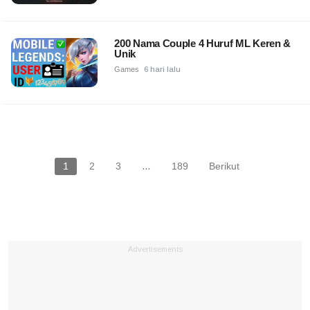
200 Nama Couple 4 Huruf ML Keren &
Unik
Games
6 hari lalu
1
2
3
…
189
Berikut
Advertisements