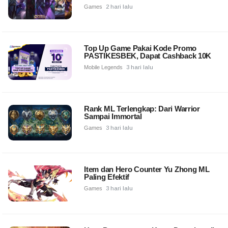
Games
2 hari lalu
Top Up Game Pakai Kode Promo
PASTIKESBEK, Dapat Cashback 10K
Mobile Legends
3 hari lalu
Rank ML Terlengkap: Dari Warrior
Sampai Immortal
Games
3 hari lalu
Item dan Hero Counter Yu Zhong ML
Paling Efektif
Games
3 hari lalu