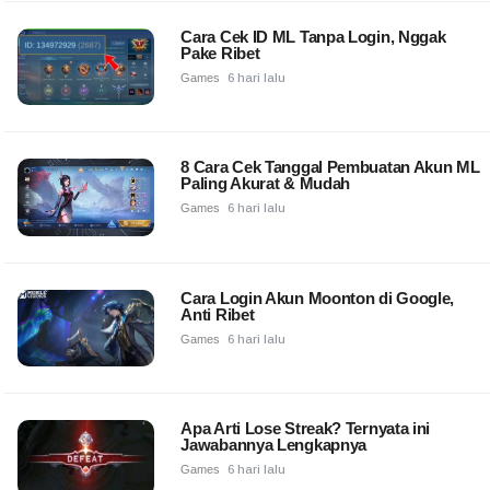
Cara Cek ID ML Tanpa Login, Nggak
Pake Ribet
Games
6 hari lalu
8 Cara Cek Tanggal Pembuatan Akun ML
Paling Akurat & Mudah
Games
6 hari lalu
Cara Login Akun Moonton di Google,
Anti Ribet
Games
6 hari lalu
Apa Arti Lose Streak? Ternyata ini
Jawabannya Lengkapnya
Games
6 hari lalu