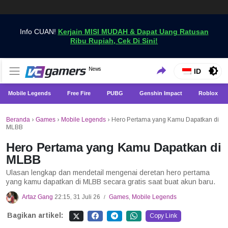
Info CUAN!
Kerjain MISI MUDAH & Dapat Uang Ratusan
Ribu Rupiah, Cek Di Sini!
Dapatkan Berita Games Terbaru Hanya di VCGamers
News
VCGamers News
ID
Mobile Legends
Free Fire
PUBG
Genshin Impact
Roblox
Beranda
›
Games
›
Mobile Legends
›
Hero Pertama yang Kamu Dapatkan di
MLBB
Hero Pertama yang Kamu Dapatkan di
MLBB
Ulasan lengkap dan mendetail mengenai deretan hero pertama
yang kamu dapatkan di MLBB secara gratis saat buat akun baru.
Artaz Gang
22:15, 31 Juli 26
Games
,
Mobile Legends
/
Bagikan artikel:
Copy Link