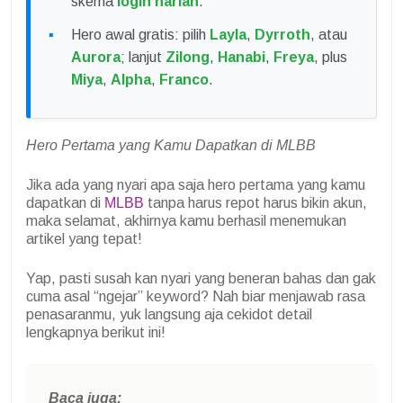
skema
login harian
.
Hero awal gratis: pilih
Layla
,
Dyrroth
, atau
Aurora
; lanjut
Zilong
,
Hanabi
,
Freya
, plus
Miya
,
Alpha
,
Franco
.
Hero Pertama yang Kamu Dapatkan di MLBB
Jika ada yang nyari apa saja hero pertama yang kamu
dapatkan di
MLBB
tanpa harus repot harus bikin akun,
maka selamat, akhirnya kamu berhasil menemukan
artikel yang tepat!
Yap, pasti susah kan nyari yang beneran bahas dan gak
cuma asal “ngejar” keyword? Nah biar menjawab rasa
penasaranmu, yuk langsung aja cekidot detail
lengkapnya berikut ini!
Baca juga: