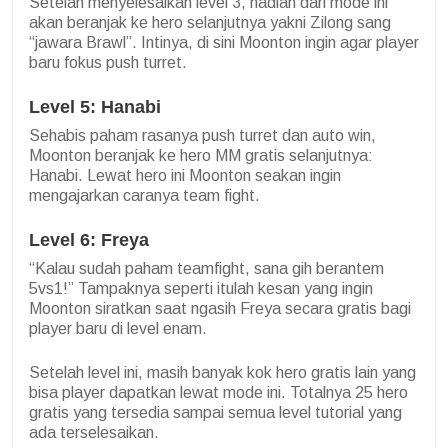
Setelah menyelesaikan level 3, hadiah dari mode ini
akan beranjak ke hero selanjutnya yakni Zilong sang
“jawara Brawl”. Intinya, di sini Moonton ingin agar player
baru fokus push turret.
Level 5: Hanabi
Sehabis paham rasanya push turret dan auto win,
Moonton beranjak ke hero MM gratis selanjutnya:
Hanabi. Lewat hero ini Moonton seakan ingin
mengajarkan caranya team fight.
Level 6: Freya
“Kalau sudah paham teamfight, sana gih berantem
5vs1!” Tampaknya seperti itulah kesan yang ingin
Moonton siratkan saat ngasih Freya secara gratis bagi
player baru di level enam.
Setelah level ini, masih banyak kok hero gratis lain yang
bisa player dapatkan lewat mode ini. Totalnya 25 hero
gratis yang tersedia sampai semua level tutorial yang
ada terselesaikan.