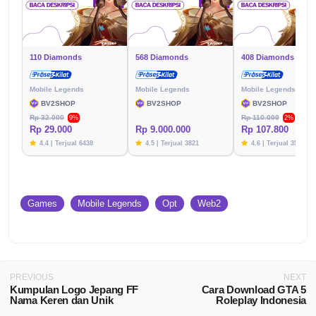
110 Diamonds
568 Diamonds
408 Diamonds
Mobile Legends
Mobile Legends
Mobile Legends
BV2SHOP
BV2SHOP
BV2SHOP
Rp 32.000
Rp 110.000
9%
2%
Rp 29.000
Rp 9.000.000
Rp 107.800
4.4 | Terjual 6438
4.5 | Terjual 3821
4.6 | Terjual 3576
Games
Mobile Legends
Opt
Web2
PREVIOUS
NEXT
Kumpulan Logo Jepang FF
Cara Download GTA 5
Nama Keren dan Unik
Roleplay Indonesia