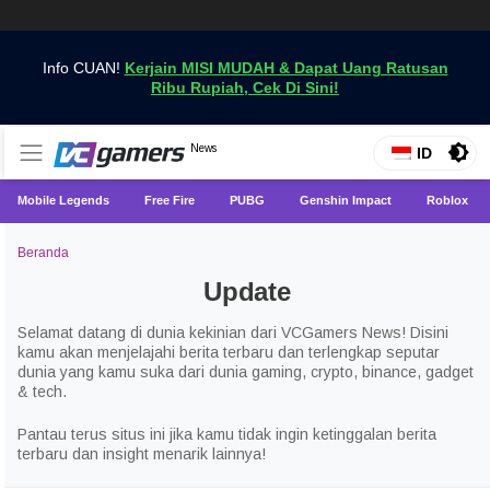
Info CUAN!
Kerjain MISI MUDAH & Dapat Uang Ratusan
Ribu Rupiah, Cek Di Sini!
Dapatkan Berita Games Terbaru Hanya di VCGamers
News
VCGamers News
ID
Mobile Legends
Free Fire
PUBG
Genshin Impact
Roblox
Beranda
Update
Selamat datang di dunia kekinian dari VCGamers News! Disini
kamu akan menjelajahi berita terbaru dan terlengkap seputar
dunia yang kamu suka dari dunia gaming, crypto, binance, gadget
& tech.
Pantau terus situs ini jika kamu tidak ingin ketinggalan berita
terbaru dan insight menarik lainnya!