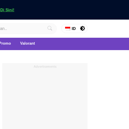
i Sini!
ID
Promo
Valorant
Advertisements