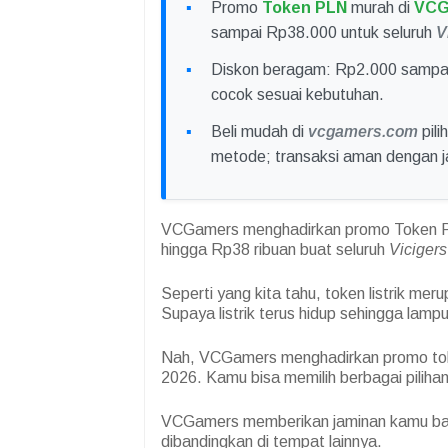
Promo
Token PLN
murah di
VCG
sampai Rp38.000 untuk seluruh
V
Diskon beragam: Rp2.000 sampa
cocok sesuai kebutuhan.
Beli mudah di
vcgamers.com
pili
metode; transaksi aman dengan 
VCGamers menghadirkan promo Token PL
hingga Rp38 ribuan buat seluruh
Vicigers
Seperti yang kita tahu, token listrik mer
Supaya listrik terus hidup sehingga lampu
Nah, VCGamers menghadirkan promo toke
2026. Kamu bisa memilih berbagai piliha
VCGamers memberikan jaminan kamu bakal 
dibandingkan di tempat lainnya.