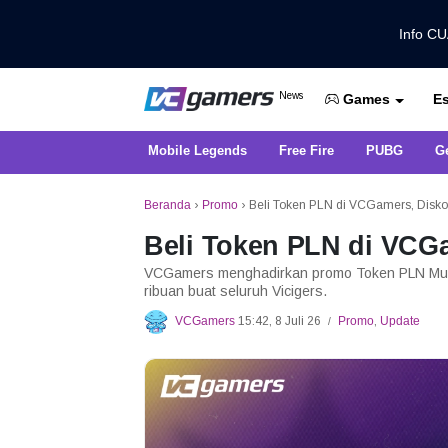
Info C
Dapatkan Berita Games Terbaru Ha
News
Es
VCGamers News
Games
Mobile Legends
Free Fire
PUBG
G
Beranda
›
Promo
›
Beli Token PLN di VCGamers, Disk
Beli Token PLN di VCG
VCGamers menghadirkan promo Token PLN Mura
ribuan buat seluruh Vicigers.
VCGamers
15:42, 8 Juli 26
Promo
,
Update
/