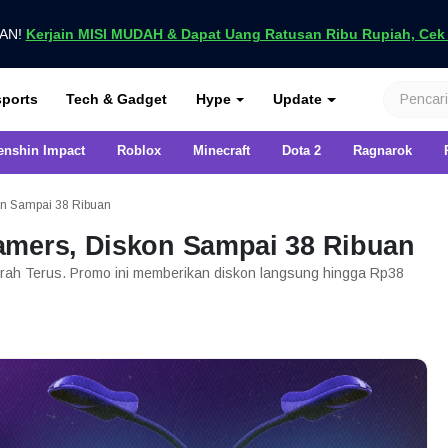
UAN!
Kerjain MISI MUDAH & Dapat Uang Ratusan Ribu Rupiah, Cek D
nya di VCGamers
ports
Tech & Gadget
Hype
Update
enshin Impact
Roblox
Minecraft
Dota 2
Ragnarok
on Sampai 38 Ribuan
amers, Diskon Sampai 38 Ribuan
h Terus. Promo ini memberikan diskon langsung hingga Rp38