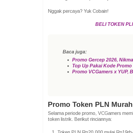
Nggak percaya? Yuk Cobain!
BELI TOKEN P
Baca juga:
Promo Gercep 2026, Nikmat
Top Up Pakai Kode Prom
Promo VCGamers x YUP, B
Promo Token PLN Murah 
Selama periode promo, VCGamers membe
token listrik. Berikut rinciannya:
Token PLN Rp20.000 mulai Rp19rb-a