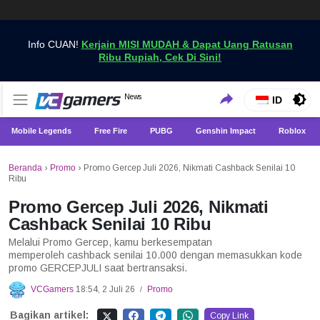
Info CUAN!
Kerjain MISI MUDAH & Dapat Uang Ratusan
Ribu Rupiah, Cek Di Sini!
Dapatkan Berita Games Terbaru Hanya di VCGamers
News
VCGamers News
ID
Mobile Legends
Free Fire
PUBG
Genshin Impact
Roblox
Beranda
›
Promo
›
Promo Gercep Juli 2026, Nikmati Cashback Senilai 10
Ribu
Promo Gercep Juli 2026, Nikmati
Cashback Senilai 10 Ribu
Melalui Promo Gercep, kamu berkesempatan
memperoleh cashback senilai 10.000 dengan memasukkan kode
promo GERCEPJULI saat bertransaksi.
VCGamers
18:54, 2 Juli 26
Promo
/
Bagikan artikel:
Copy Link