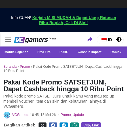
Info CUAN!
Kerjain MISI MUDAH & Dapat Uang Ratusan
Ribu Rupiah, Cek Di Sini!
Dapatkan Berita Games Terbaru Hanya di VCGamers
News
VCGamers News
ID
Mobile Legends
Free Fire
PUBG
Genshin Impact
Roblox
Beranda
›
Promo
›
Pakai Kode Promo SATSETJUNI, Dapat Cashback hingga
10 Ribu Point
Pakai Kode Promo SATSETJUNI,
Dapat Cashback hingga 10 Ribu Point
Pakai kode promo SATSETJUNI untuk kamu yang mau top up,
membeli voucher, item dan skin dan kebutuhan lainnya di
VCGamers.
VCGamers
18:45, 15 Mei 26
Promo
,
Update
/
Bagikan artikel:
Copy Link