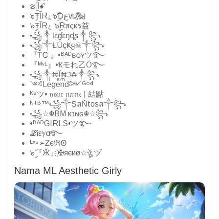
ຮᥫꗃ
๖ۣŦآRۼ๖ۣۜƊعvι₰ⷤ橱
๖ۣŦآRۼ ๖ۣۜRสςкร益
꧁༒Ɩɛɠɛŋɖʂ༒꧂
꧁༒Ƚ︎ÙçҜყ☠︎༒꧂
『ᎢᏟ 』•ᴮᴬᴰʙᴏʏツ࿐
『ᴹᵛᴸ』•Ҟモれ乙Ö࿐
꧁༒₦Ї₦ℑ₳༒꧂
༺Leͥgeͣnͫd༻ᴳᵒᵈ
ᴷˢツ• 𝔶𝔬𝔲𝔯 𝔫𝔞𝔪𝔢 | 結點
ᴺᵀᴮ™꧁༒ṨสŇtosส༒꧂
꧁☆☬BM κɪɴɢ☬☆꧂
•ᴮᴬᴰGIRLS•ツ࿐
ℒᎥεℽαͦ࿐
ᴸˣˢ➢ᏃєℜᏫ
๖ۣۜ『Ӂ』҉✠яєиø☆ঔৣ ヅ
Nama ML Aesthetic Girly