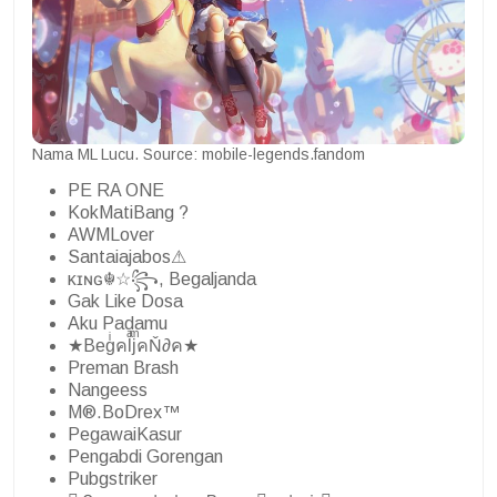
Nama ML Lucu. Source: mobile-legends.fandom
PE RA ONE
KokMatiBang ?
AWMLover
Santaiajabos⚠
κɪɴɢ☬☆꧂, Begaljanda
Gak Like Dosa
Aku Padamu
★BegͥคlͣjͫคŇ∂ค★
Preman Brash
Nangeess
M®.BoDrex™
PegawaiKasur
Pengabdi Gorengan
Pubgstriker