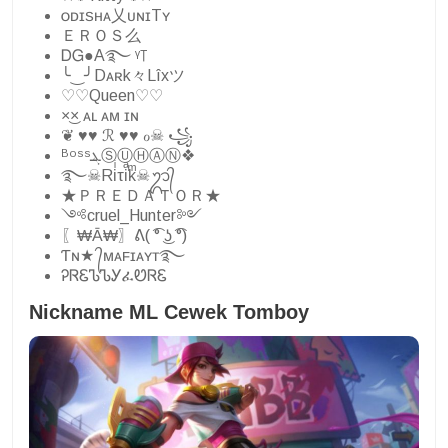
ᴏᴅɪꜱʜᴀ乂ᴜɴɪTʏ
ＥＲＯＳ么
ᎠᏀ●A࿐ ᵞ꓄
╰‿╯Dᴀʀk々Lîxツ
♡♡Queen♡♡
×͜× ᴀʟ ᴀᴍ ɪɴ
❦︎ ♥︎♥︎ ℛ ♥︎♥︎ ℴ☠︎︎ ꧁
ᴮᵒˢˢܔⓈⓊⒽⒶⓃ❖
࿐☠Riͥτiͣkͫ☠ᬊ᭄
★ＰＲＥＤＡＴＯＲ★
༺cruel_Hunter༻
〖₩Ā₩〗ᕕ( ͡° ͜ʖ ͡°)
Ƭɴ★ ᭄ᴍᴀꜰɪᴀʏᴛ࿐
ᎮᏒᏋᏖᏖᎩፈᏬᏒᏋ
Nickname ML Cewek Tomboy