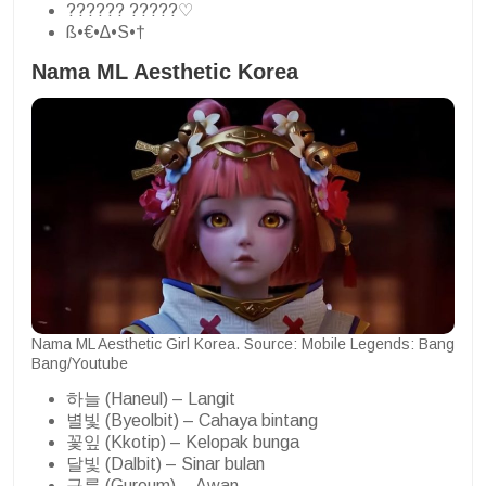
?????? ?????♡
ß•€•∆•S•†
Nama ML Aesthetic Korea
Nama ML Aesthetic Girl Korea. Source: Mobile Legends: Bang
Bang/Youtube
하늘 (Haneul) – Langit
별빛 (Byeolbit) – Cahaya bintang
꽃잎 (Kkotip) – Kelopak bunga
달빛 (Dalbit) – Sinar bulan
구름 (Gureum) – Awan