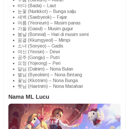
바다 (Bada) – Laut
눈꽃 (Nunkkot) – Bunga salju
새벽 (Saebyeok) – Fajar
여름 (Yeoreum) – Musim panas
가을 (Gaeul) – Musim gugur
봄날 (Bomnal) – Hari di musim semi
꿈결 (Kkumgyeol) – Mimpi
소녀 (Sonyeo) – Gadis
여신 (Yeosin) – Dewi
공주 (Gongju) – Putri
요정 (Yojeong) – Peri
달님 (Dalnim) – Nona Bulan
별님 (Byeolnim) – Nona Bintang
꽃님 (Kkotnim) – Nona Bunga
햇님 (Haetnim) – Nona Matahari
Nama ML Lucu