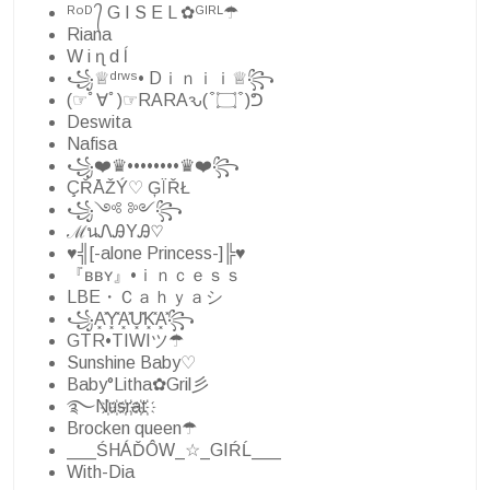
ᴿᵒᴰ ᭄ G I S E L ✿ᴳᴵᴿᴸ☂
Riana
W i ɳ d ĺ
꧁♕︎ᵈʳʷˢ• Dｉｎｉｉ♕︎꧂
(☞ﾟ∀ﾟ)☞RARAԅ( ͒ ۝ ͒ )ᕤ
Deswita
Nafisa
꧁❤️♛••••••••♛❤️꧂
ÇŘĀŽÝ♡ ĢÏŘŁ
꧁༺ ༻꧂
ℳนᏁᎯYᎯ♡
♥╣[-alone Princess-]╠♥
『ʙʙʏ』•ｉｎｃｅｓｓ
LBE・Ｃａｈｙａシ
꧁A͓̽Y͓̽A͓̽U͓̽K͓̽A͓̽꧂
GTR•TIWIツ☂
Sunshine Baby♡
Baby°Litha✿Gril彡
࿐N҉u҉s҉r҉a҉t҉
Brocken queen☂
___ŚHÁĎÔW_☆_GIŔĹ___
With-Dia