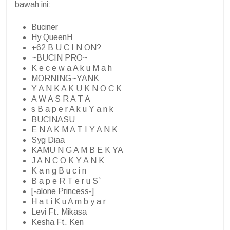
bawah ini:
Buciner
Hy QueenH
+62 B U C I N ON?
~BUCIN PRO~
K e c e w a A k u M a h
MORNING~YANK
Y A N K A K U K N O C K
A W A S R A T A
s B a p e r A k u Y a n k
BUCINASU
E N A K M A T I Y A N K
Syg Diaa
KAMU N G A M B E K YA
J A N C O K Y A N K
K a n g B u c i n
B a p e R T e r u S`
[-alone Princess-]
H a t i K u A m b y a r
Levi Ft. Mikasa
Kesha Ft. Ken