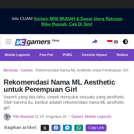
Info CUAN!
Kerjain MISI MUDAH & Dapat Uang Ratusan
Ribu Rupiah, Cek Di Sini!
Dapatkan Berita Games Terbaru Hanya di VCGamers
News
VCGamers News
ID
Mobile Legends
Free Fire
PUBG
Genshin Impact
Roblox
Beranda
›
Games
›
Rekomendasi Nama ML Aesthetic untuk Perempuan Girl
Rekomendasi Nama ML Aesthetic
untuk Perempuan Girl
Seperti yang kita tahu, cewek menyukai sesuatu yang aesthetic.
Oleh karena itu, berikut adalah rekomendasi nama ML aesthetic
girl.
Fikri Basrizal
11:30, 4 Agustus 26
Games
,
Mobile Legends
/
Bagikan artikel:
Copy Link