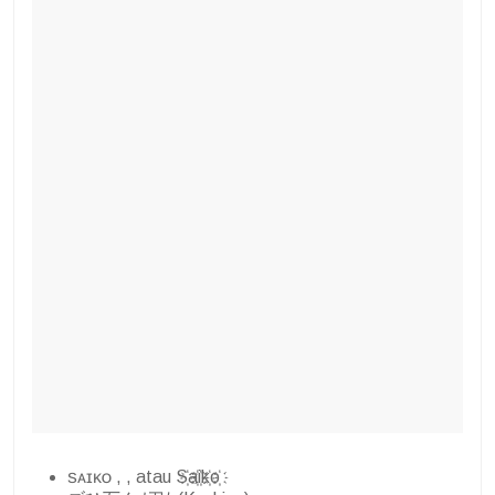
ꜱᴀɪᴋᴏ , , atau S҉a҉i҉k҉o҉