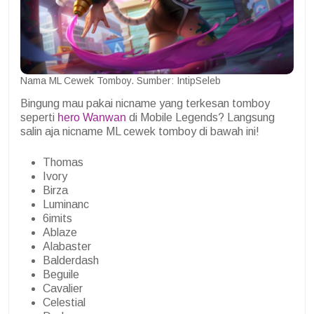
Nama ML Cewek Tomboy. Sumber: IntipSeleb
Bingung mau pakai nicname yang terkesan tomboy
seperti
hero Wanwan
di Mobile Legends? Langsung
salin aja nicname ML cewek tomboy di bawah ini!
Thomas
Ivory
Birza
Luminanc
6imits
Ablaze
Alabaster
Balderdash
Beguile
Cavalier
Celestial