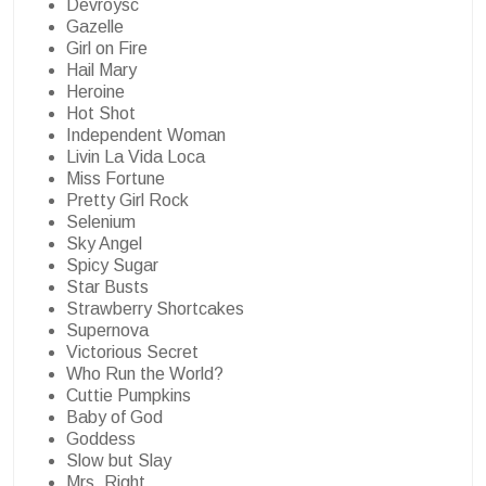
Devroysc
Gazelle
Girl on Fire
Hail Mary
Heroine
Hot Shot
Independent Woman
Livin La Vida Loca
Miss Fortune
Pretty Girl Rock
Selenium
Sky Angel
Spicy Sugar
Star Busts
Strawberry Shortcakes
Supernova
Victorious Secret
Who Run the World?
Cuttie Pumpkins
Baby of God
Goddess
Slow but Slay
Mrs. Right