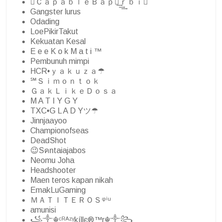
⑉ＣａｐａｂｌｅＢａｐｅ͢͢͢ｒｂｉ⑉
Gangster lurus
Odading
LoePikirTakut
Kekuatan Kesal
E e e K o k M a t i ™
Pembunuh mimpi
HCR•ｙａｋｕｚａ☂
℠Ｓｉｍｏｎｔｏｋ
ＧａｋＬｉｋｅＤｏｓａ
M A T I Y G Y
TXC•G L A D Yツ☂
Jinnjaayoo
Championofseas
DeadShot
😉Sคntaiajabos
Neomu Joha
Headshooter
Maen teros kapan nikah
EmakLuGaming
ＭＡＴＩＴＥＲＯＳᵠⁱᵘ
amunisi
꧁༒☬ᶜᴿᴬᶻᵞkíllє®™r☬༒꧂