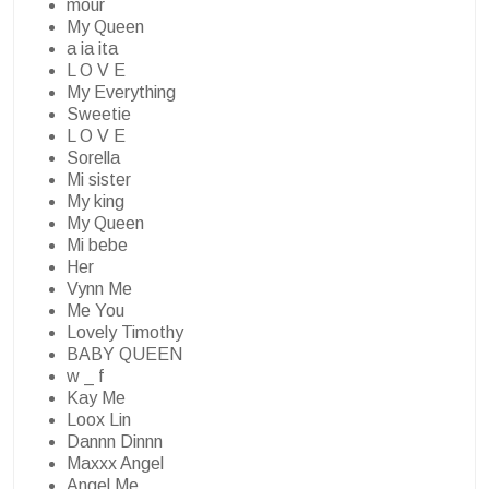
mour
My Queen
a ia ita
L O V E
My Everything
Sweetie
L O V E
Sorella
Mi sister
My king
My Queen
Mi bebe
Her
Vynn Me
Me You
Lovely Timothy
BABY QUEEN
w _ f
Kay Me
Loox Lin
Dannn Dinnn
Maxxx Angel
Angel Me