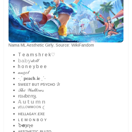
Nama ML Aesthetic Girly. Source: WikiFandom
T e a m s h r e k♡
𝚋𝚊𝚋𝚢𝒹𝑜𝓁𝓁
h o n e y b e e
𝒶𝓃𝑔𝑒𝓁
˗ˏˋ 𝐩𝐞𝐚𝐜𝐡.𝐢𝐞 ˎˊ˗
sᴡᴇᴇᴛ ʙᴜᴛ ᴘsʏᴄʜᴏ ✰
𝒯𝒽𝑒 𝒲𝒶𝓁𝓁𝑜𝓌𝓈
ɾᥲᥕbᥱɾɾყ.
𝔸 𝕦 𝕥 𝕦 𝕞 𝕟
ᵞᴱᴸᴸᴼᵂᴹᴼᴼᴺ ☾
ʜᴇʟʟᴀɢᴀʏ.ᴇxᴇ
ʟ ᴇ ᴍ ᴏ ɴ ʙ ᴏ ʏ
Ⴆҽҽ ɱιɳҽ
ᴀᴇsᴛʜᴇᴛɪᴄ.ᴘʟᴜᴛᴏ