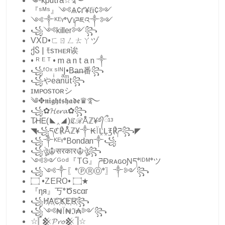
༄ᶜᴋputra☆࿐
『ˢᴹˢ』༺Ѧ¢ґ¥ℓї¢༻
༺༒ᴷᴱᵞ°Ѵιཌཇའ༒༻
꧁༺killer༻꧂
VXD•ㄈㄖㄥㄊㄚヅ
ქႽ | ﾓsᴛʜᴇя诶
• ᴿ ᴱ ᵀ • m a n t a n ༒
꧁ᶠᴼˣ ˢᴵᴺ|•B̶a̶n̶番꧂
꧁やeͥanͣuͫt꧂
ɪᴍᴘᴏsᴛᴏʀシ︎
༄✥𝖓𝖎𝖌𝖍𝖙𝖘𝖍𝖆𝖉𝖊♛࿐
꧁✿𝓗𝓮𝓻𝓪✿꧂
T̷ᎻᎬ(◣‸◢)ℭℛÅℤ¥࿔᭄ྀ¹³
◥꧁དℭ℟Åℤ¥༒₭ÏḼḼ℥℟ཌ꧂◤
꧁༒ᴷᴱᵞ°Bondan༒꧁
꧁ঔৣ☬सरकार☬ঔৣ꧂
༺༻ᴳᵒᵈ『TG』 ཌĐʀᴀɢᴏƝད°ᴵᴰᴹ°ツ
꧁༺༒〖°ⓅⓇⓄ°〗༒༻꧂
۝ •ZERO• ۝★
『ηя』丂°Ծscαг
꧁H҉A҉C҉K҉E҉R҉꧂
꧁༺₦Ї₦ℑ₳༻꧂
☆𓊈𒆜𝓟𝓻𝓸𒆜𓊉☆