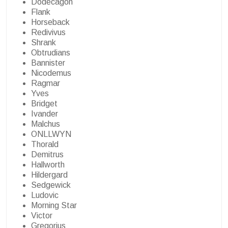
Dodecagon
Flank
Horseback
Redivivus
Shrank
Obtrudians
Bannister
Nicodemus
Ragmar
Yves
Bridget
Ivander
Malchus
ONLLWYN
Thorald
Demitrus
Hallworth
Hildergard
Sedgewick
Ludovic
Morning Star
Victor
Gregorius