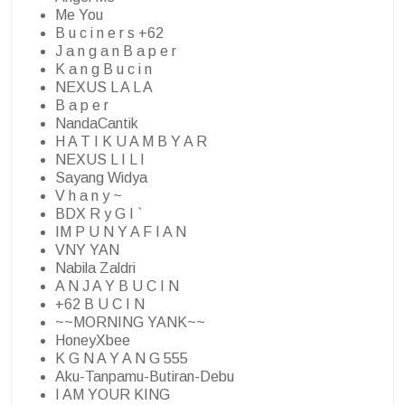
Me You
B u c i n e r s +62
J a n g a n B a p e r
K a n g B u c i n
NEXUS L A L A
B a p e r
NandaCantik
H A T I K U A M B Y A R
NEXUS L I L I
Sayang Widya
V h a n y ~
BDX R y G I `
IM P U N Y A F I A N
VNY YAN
Nabila Zaldri
A N J A Y B U C I N
+62 B U C I N
~~MORNING YANK~~
HoneyXbee
K G N A Y A N G 555
Aku-Tanpamu-Butiran-Debu
I AM YOUR KING