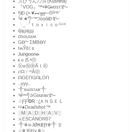
ズひ丂んﾉ刀ﾑ (Kushina)
『VOG』™•☬Ǥнσsτ࿐
ཧᜰ꙰ꦿ➢❦︻╦̵̵͇╤─Θ༻
༄ ★°᭄ⁿ™ℑύņάᎥĐ࿐
╰‿╯ｔｏｘｉｃｏᴳᵒᵈ
ɖąცąცყ
ƈօօʟɢɛʍ
GӨᄂΣMBӨY
t๓Ўάᛕย
J̴u̴n̴g̴o̴o̴n̴e̴
кｅ爪ᵃⓝ
ⓚ๏ⓃⓔÃｔⓀ
เʳᗩㄚᵐÃⓞ
ᗩGEᑎGᗩᒪOᑎ
..uyy..
༒ʀᴀɪsᴛᴀʀ༒
༄ᶦᶰᵈ᭄✰Gourav࿐
☃︎ƑƑ❂ᎡꦿＡＮＧＥ L
ᶳᶳ♠Dᴇa∂ຮhot™
░M░A░D░H░A░V░
⚔ESCANOR07
༒☬☠JØ₭ɆⱤ︎☬༒ ۩
☆☬ Kitty ☬☆