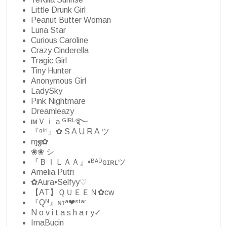
Little Drunk Girl
Peanut Butter Woman
Luna Star
Curious Caroline
Crazy Cinderella
Tragic Girl
Tiny Hunter
Anonymous Girl
LadySky
Pink Nightmare
Dreamleazy
ιмＶｉａᴳᴵᴿᴸ࿐
『ᵍⁱʳˡ』✿ S A U R A ツ
ɱҽყ✿
❀❀ シ︎
『ＢＩＬＡＡ』•ᴮᴬᴰɢɪʀʟツ
Amelia Putri
✿Aura•Selfyy♡
【AT】ＱＵＥＥＮ✿cw
『Qᴺ』ɴɪᵃ❤ˢᵗᵃʳ
N o v i t a s h a r y✓
IrnaBucin