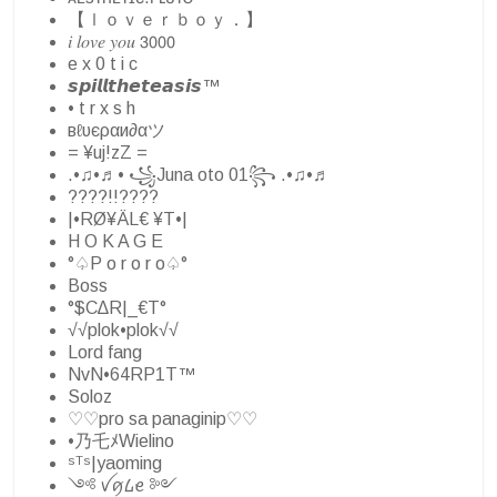
【ｌｏｖｅｒｂｏｙ．】
𝑖 𝑙𝑜𝑣𝑒 𝑦𝑜𝑢 𝟥𝟢𝟢𝟢
e x 0 t i c
𝙨𝙥𝙞𝙡𝙡𝙩𝙝𝙚𝙩𝙚𝙖𝙨𝙞𝙨™
• t r x s h
вℓυєραи∂αツ
= ¥uj!zZ =
.•♫•♬• ꧁Juna oto 01꧂ .•♫•♬
????!!????
|•RØ¥ÄL€ ¥T•|
H O K A G E
°♤P o r o r o♤°
Boss
°$C∆R|_€T°
√√plok•plok√√
Lord fang
NvN•64RP1T™
Soloz
♡♡pro sa panaginip♡♡
•乃乇ﾒWielino
ˢᵀˢ|yaoming
༺ ꪜꪇ᠘ꫀ ༻