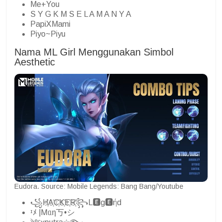
Me+You
S Y G K M S E L A M A N Y A
PapiXMami
Piyo~Piyu
Nama ML Girl Menggunakan Simbol
Aesthetic
Eudora. Source: Mobile Legends: Bang Bang/Youtube
꧁H҉A҉C҉K҉E҉R҉꧂L🅴g🅴ήd
ᶦﾒ |Ꮇᥲη丂•シ