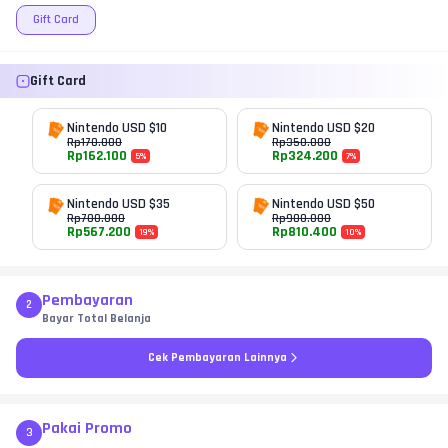
Gift Card
Gift Card
Nintendo USD $10
Nintendo USD $20
Rp
170.000
Rp
350.000
Rp
162.100
Rp
324.200
5
%
7
%
Nintendo USD $35
Nintendo USD $50
Rp
700.000
Rp
900.000
Rp
567.200
Rp
810.400
19
%
10
%
Pembayaran
2
Bayar Total Belanja
Cek Pembayaran Lainnya
Pakai Promo
3