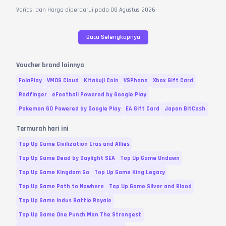
Variasi dan Harga diperbarui pada
08
Agustus
2026
Baca Selengkapnya
Voucher brand lainnya
FolaPlay
VMOS Cloud
Kitakuji Coin
VSPhone
Xbox Gift Card
Redfinger
eFootball Powered by Google Play
Pokemon GO Powered by Google Play
EA Gift Card
Japan BitCash
Termurah hari ini
Top Up Game Civilization Eras and Allies
Top Up Game Dead by Daylight SEA
Top Up Game Undawn
Top Up Game Kingdom Go
Top Up Game King Legacy
Top Up Game Path to Nowhere
Top Up Game Silver and Blood
Top Up Game Indus Battle Royale
Top Up Game One Punch Man The Strongest