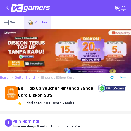
Semua
Voucher
Bagikan
Home
Daftar Brand
Nintendo EShop Card
Beli Top Up Voucher Nintendo EShop
Card Diskon 30%
5.0
dari total
40 Ulasan Pembeli
Pilih Nominal
1
Jaminan Harga Voucher Termurah Buat Kamu!