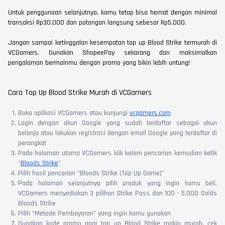
Untuk penggunaan selanjutnya, kamu tetap bisa hemat dengan minimal
transaksi Rp30.000 dan potongan langsung sebesar Rp5.000.
Jangan sampai ketinggalan kesempatan top up Blood Strike termurah di
VCGamers. Gunakan ShopeePay sekarang dan maksimalkan
pengalaman bermainmu dengan promo yang bikin lebih untung!
Cara Top Up Blood Strike Murah di VCGamers
Buka aplikasi VCGamers atau kunjungi
vcgamers.com
Login dengan akun Google yang sudah terdaftar sebagai akun
belanja atau lakukan registrasi dengan email Google yang terdaftar di
perangkat
Pada halaman utama VCGamers klik kolom pencarian kemudian ketik
“
Bloods Strike
”
Pilih hasil pencarian “Bloods Strike (Top Up Game)”
Pada halaman selanjutnya pilih produk yang ingin kamu beli,
VCGamers menyediakan 3 pilihan Strike Pass dan 100 - 5.000 Golds
Bloods Strike
Pilih “Metode Pembayaran” yang ingin kamu gunakan
Gunakan kode promo agar top up Blood Strike makin murah, cek