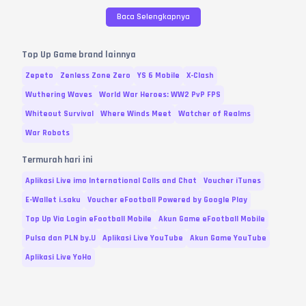
Variasi
Harga
Baca Selengkapnya
50 + 1 Golds
Rp.
7.800
100 + 5 Golds
Rp.
13.400
Top Up Game brand lainnya
300 + 20 Golds
Rp.
40.300
Zepeto
Zenless Zone Zero
YS 6 Mobile
X-Clash
500 + 40 Golds
Rp.
67.100
Wuthering Waves
World War Heroes: WW2 PvP FPS
Whiteout Survival
Where Winds Meet
Watcher of Realms
1.000 + 100 Golds
Rp.
134.300
War Robots
2.000 + 260 Golds
Rp.
268.400
Termurah hari ini
5.000 + 800 Golds
Rp.
671.000
Aplikasi Live imo International Calls and Chat
Voucher iTunes
Variasi dan Harga diperbarui pada
06
Agustus
2026
E-Wallet i.saku
Voucher eFootball Powered by Google Play
Top Up Via Login eFootball Mobile
Akun Game eFootball Mobile
Pulsa dan PLN by.U
Aplikasi Live YouTube
Akun Game YouTube
Aplikasi Live YoHo