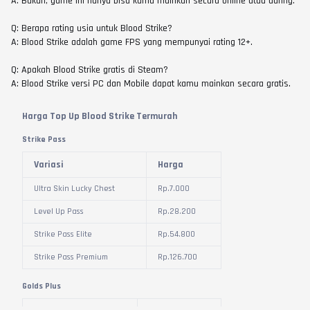
A: Bukan, game ini hanya bisa kamu mainkan secara online atau daring.
Q: Berapa rating usia untuk Blood Strike?
A: Blood Strike adalah game FPS yang mempunyai rating 12+.
Q: Apakah Blood Strike gratis di Steam?
A: Blood Strike versi PC dan Mobile dapat kamu mainkan secara gratis.
Harga Top Up Blood Strike Termurah
Strike Pass
Variasi
Harga
Ultra Skin Lucky Chest
Rp.
7.000
Level Up Pass
Rp.
28.200
Strike Pass Elite
Rp.
54.800
Strike Pass Premium
Rp.
126.700
Golds Plus