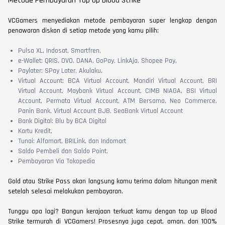
Metode Pembayaran Top Up Blood Strike
VCGamers menyediakan metode pembayaran super lengkap dengan
penawaran diskon di setiap metode yang kamu pilih:
Pulsa XL, Indosat, Smartfren,
e-Wallet: QRIS, OVO, DANA, GoPay, LinkAja, Shopee Pay,
Paylater: SPay Later, Akulaku,
Virtual Account: BCA Virtual Account, Mandiri Virtual Account, BRI
Virtual Account, Maybank Virtual Account, CIMB NIAGA, BSI Virtual
Account, Permata Virtual Account, ATM Bersama, Neo Commerce,
Panin Bank, Virtual Account BJB, SeaBank Virtual Account
Bank Digital: Blu by BCA Digital
Kartu Kredit,
Tunai: Alfamart, BRILink, dan Indomart
Saldo Pembeli dan Saldo Point.
Pembayaran Via Tokopedia
Gold atau Strike Pass akan langsung kamu terima dalam hitungan menit
setelah selesai melakukan pembayaran.
Tunggu apa lagi? Bangun kerajaan terkuat kamu dengan top up Blood
Strike termurah di VCGamers! Prosesnya juga cepat, aman, dan 100%