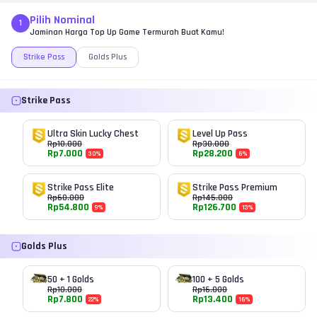
Pilih metode pembayaran favorit
Pakai promo
Pilih Nominal
1
Masukkan informasi User ID dan Server
Jaminan Harga Top Up Game Termurah Buat Kamu!
Klik cek total bayar
Lakukan pembayaran dan selesai
Strike Pass
Golds Plus
Strike Pass
Ultra Skin Lucky Chest
Level Up Pass
Rp
10.000
Rp
30.000
Rp
7.000
Rp
28.200
30
%
6
%
Strike Pass Elite
Strike Pass Premium
Rp
60.000
Rp
145.000
Rp
54.800
Rp
126.700
9
%
13
%
Golds Plus
50 + 1 Golds
100 + 5 Golds
Rp
10.000
Rp
16.000
Rp
7.800
Rp
13.400
22
%
16
%