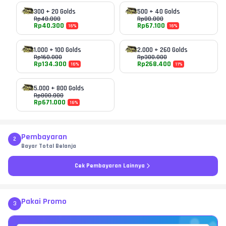
300 + 20 Golds
500 + 40 Golds
Rp
48.000
Rp
80.000
Rp
40.300
Rp
67.100
16
%
16
%
1.000 + 100 Golds
2.000 + 260 Golds
Rp
160.000
Rp
300.000
Rp
134.300
Rp
268.400
16
%
11
%
5.000 + 800 Golds
Rp
800.000
Rp
671.000
16
%
Pembayaran
2
Bayar Total Belanja
Cek Pembayaran Lainnya
Pakai Promo
3