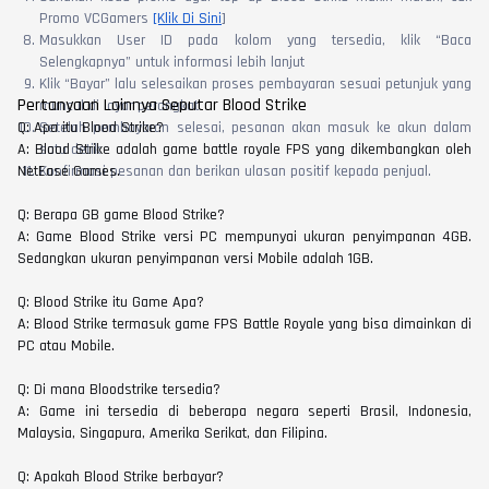
Promo VCGamers
[Klik Di Sini
]
Masukkan User ID pada kolom yang tersedia, klik “Baca
Selengkapnya” untuk informasi lebih lanjut
Klik “Bayar” lalu selesaikan proses pembayaran sesuai petunjuk yang
Pertanyaan Lainnya Seputar Blood Strike
muncul di layar perangkat
Q: Apa itu Blood Strike?
Setelah pembayaran selesai, pesanan akan masuk ke akun dalam
A: Blood Strike adalah game battle royale FPS yang dikembangkan oleh
satu detik
NetEase Games.
Konfirmasi pesanan dan berikan ulasan positif kepada penjual.
Q: Berapa GB game Blood Strike?
A: Game Blood Strike versi PC mempunyai ukuran penyimpanan 4GB.
Sedangkan ukuran penyimpanan versi Mobile adalah 1GB.
Q: Blood Strike itu Game Apa?
A: Blood Strike termasuk game FPS Battle Royale yang bisa dimainkan di
PC atau Mobile.
Q: Di mana Bloodstrike tersedia?
A: Game ini tersedia di beberapa negara seperti Brasil, Indonesia,
Malaysia, Singapura, Amerika Serikat, dan Filipina.
Q: Apakah Blood Strike berbayar?