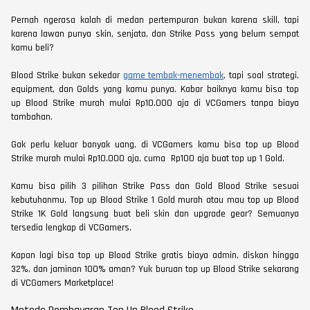
Pernah ngerasa kalah di medan pertempuran bukan karena skill, tapi
karena lawan punya skin, senjata, dan Strike Pass yang belum sempat
kamu beli?
Blood Strike bukan sekedar
game tembak-menembak
, tapi soal strategi,
equipment, dan Golds yang kamu punya. Kabar baiknya kamu bisa top
up Blood Strike murah mulai Rp10.000 aja di VCGamers tanpa biaya
tambahan.
Gak perlu keluar banyak uang, di VCGamers kamu bisa top up Blood
Strike murah mulai Rp10.000 aja, cuma Rp100 aja buat top up 1 Gold.
Kamu bisa pilih 3 pilihan Strike Pass dan Gold Blood Strike sesuai
kebutuhanmu. Top up Blood Strike 1 Gold murah atau mau top up Blood
Strike 1K Gold langsung buat beli skin dan upgrade gear? Semuanya
tersedia lengkap di VCGamers.
Kapan lagi bisa top up Blood Strike gratis biaya admin, diskon hingga
32%, dan jaminan 100% aman? Yuk buruan top up Blood Strike sekarang
di VCGamers Marketplace!