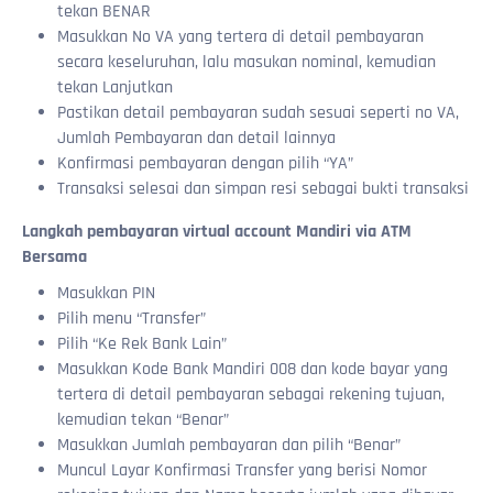
Ketentuan penjualan Akun Sharing
Keamanan
Atur Harga Jual
Seputar Avatar
tekan BENAR
Dari Komplain Jadi Bintang 5
Ke mana kode OTP dikirim?
Masukkan No VA yang tertera di detail pembayaran
Material Promotions
Integrasi API
Cara Memberikan Saran Sebagai Penjual
Kenapa saya diminta verifikasi OTP saat login?
secara keseluruhan, lalu masukan nominal, kemudian
Export Data Produk
Integrasi OtomaX
tekan Lanjutkan
Export Data Price List
Mulai Berjualan
Pastikan detail pembayaran sudah sesuai seperti no VA,
Export Data Transaksi
Referral
Jumlah Pembayaran dan detail lainnya
Export Data Riwayat Saldo
Konfirmasi pembayaran dengan pilih “YA”
Transaksi selesai dan simpan resi sebagai bukti transaksi
Langkah pembayaran virtual account Mandiri via ATM
Bersama
Masukkan PIN
Pilih menu “Transfer”
Pilih “Ke Rek Bank Lain”
Masukkan Kode Bank Mandiri 008 dan kode bayar yang
tertera di detail pembayaran sebagai rekening tujuan,
kemudian tekan “Benar”
Masukkan Jumlah pembayaran dan pilih “Benar”
Muncul Layar Konfirmasi Transfer yang berisi Nomor