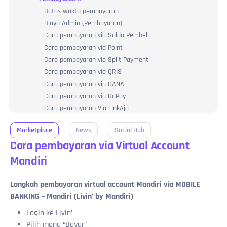
Cara Hapus Akun
Pembayaran berhasil status pesanan Diproses
Batas waktu pembayaran
Konsekuensi Penghapusan Akun & Sisa Saldo
Pembayaran berhasil status pesanan Dikirim
Biaya Admin (Pembayaran)
Pemblokiran Akun
Sudah bayar status pesanan Menunggu Pembayaran
Cara pembayaran via Saldo Pembeli
Solusi Bila Terjadi Indikasi Pencurian Akun
Salah mencantumkan ID / Salah beli produk
Cara pembayaran via Point
Pelaporan Penipuan
Cara Membatalkan Pesanan
Cara pembayaran via Split Payment
Perubahan Email
Cara Melihat Kode Voucher
Cara pembayaran via QRIS
Perubahan Nomor HP Terdaftar
Pembelian Saya Batalkan / Dibatalkan Penjual
Cara pembayaran via DANA
Perubahan Nama Akun & Toko
Seputar Riwayat Transaksi
Cara pembayaran via GoPay
Melaporkan Penjual yang Melakukan Penipuan
Cara pembayaran Via LinkAja
Cara pembayaran via ShopeePay
Marketplace
News
Social Hub
Cara Pembayaran via OVO
Cara pembayaran via Virtual Account
Cara pembayaran via Alfamart
Cara pembayaran via Indomaret
Mandiri
Cara pembayaran via Virtual Account BCA
Cara pembayaran via Virtual Account BNI
Langkah pembayaran virtual account Mandiri via MOBILE
Cara pembayaran via Virtual Account BRI
BANKING – Mandiri (Livin’ by Mandiri)
Cara pembayaran via Virtual Account Mandiri
Login ke Livin’
Cara pembayaran via Virtual Account Permata
Pilih menu “Bayar”