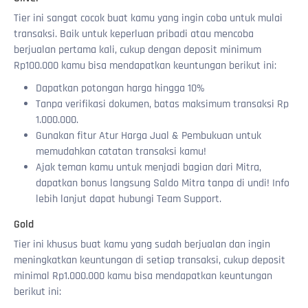
Saya sudah pernah mengaktifkan PIN sebelumnya,
kenali?
Fitur Play
Cara pembayaran via Virtual Account BSI
Informasi Lainnya
apakah perlu mengaktifkan ulang?
Apakah saya akan diminta OTP setiap kali login?
Tier ini sangat cocok buat kamu yang ingin coba untuk mulai
Fitur Cuan
Tentang Play
Cara pembayaran via Kartu Kredit
Dashboard Utama
Apa yang terjadi jika saya belum mengaktifkan PIN?
transaksi. Baik untuk keperluan pribadi atau mencoba
Saya tidak menerima OTP, berapa kali saya bisa
Fitur Program Affiliate VCGamers
Cara Bermain Lucky Spin
Halaman Cuan & Quest
Ketidaktersediaan Metode Pembayaran Pada Kategori
Profil Saya
Apa itu Play?
meminta kirim ulang?
berjualan pertama kali, cukup dengan deposit minimum
& Brand Produk Tertentu
Layanan Lainnya
Cara Klaim Hadiah
Tukar Point
Syarat & Ketentuan Program Affiliate VCGamers
Riwayat Harga
Syarat dan Ketentuan Play
Login Lucky Spin
Berapa lama kode OTP berlaku?
Rp100.000 kamu bisa mendapatkan keuntungan berikut ini:
Tentang Profil Play
Tentang Program Affiliate VCGamers
Atur Harga Jual
Mekanisme Bermain Lucky Spin
Topup Lucky Spin
Hadiah dari Lucky Spin
Ke mana kode OTP dikirim?
Mengganti Avatar, Banner dan Frame
Tentang Dashboard Affiliate
Integrasi API
Apa itu Point?
Hadiah dari Quest & Badges
Tentang XP
Dapatkan potongan harga hingga 10%
Kenapa saya diminta verifikasi OTP saat login?
Tanpa verifikasi dokumen, batas maksimum transaksi Rp
Tentang Leaderboard
Tentang Link Affiliate
Integrasi OtomaX
Cara Menggunakan Point
Hadiah dari Naik Level
Tentang Level
Cara Mengganti Avatar
1.000.000.
Seputar Token
Tentang Komisi
Mulai Berjualan
Pesanan Dibatalkan, Apakah Point Dikembalikan?
Tentang Rank
Cara Mengganti Banner
Gunakan fitur Atur Harga Jual & Pembukuan untuk
Referral
Tentang Avatar
Cara Mengganti Frame
Tentang Token
memudahkan catatan transaksi kamu!
Tentang Banner
Refund Land & Home Ransverse
Ajak teman kamu untuk menjadi bagian dari Mitra,
Tentang Frames
Staking $VCG Token
dapatkan bonus langsung Saldo Mitra tanpa di undi! Info
Seputar Avatar
lebih lanjut dapat hubungi Team Support.
Gold
Tier ini khusus buat kamu yang sudah berjualan dan ingin
meningkatkan keuntungan di setiap transaksi, cukup deposit
minimal Rp1.000.000 kamu bisa mendapatkan keuntungan
berikut ini: