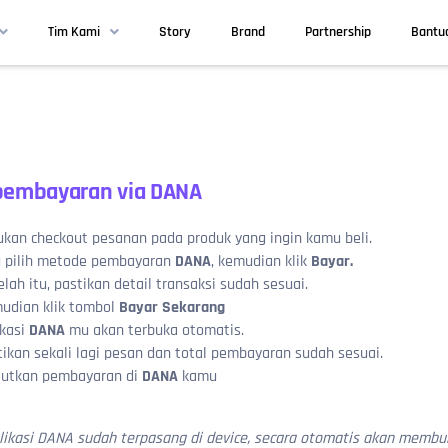
Tim Kami
Story
Brand
Partnership
Bantu
pembayaran via DANA
ukan checkout pesanan pada produk yang ingin kamu beli.
u pilih metode pembayaran
DANA
, kemudian klik
Bayar.
lah itu, pastikan detail transaksi sudah sesuai.
udian klik tombol
Bayar Sekarang
ikasi
DANA
mu akan terbuka otomatis.
tikan sekali lagi pesan dan total pembayaran sudah sesuai.
jutkan pembayaran di
DANA
kamu
plikasi DANA sudah terpasang di device, secara otomatis akan memb