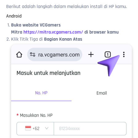
Cara pembayaran via Virtual Account BSI
Export Data Riwayat Saldo
Tentang Banner
Refund Land & Home Ransverse
Berikut adalah langkah dalam melakukan install di HP kamu.
Cara pembayaran via Kartu Kredit
Tentang Frames
Staking $VCG Token
Android
Ketidaktersediaan Metode Pembayaran Pada Kategori
Seputar Avatar
& Brand Produk Tertentu
Buka website VCGamers
Mitra
https://mitra.vcgamers.com/
di browser kamu
Klik Titik Tiga di
Bagian Kanan Atas