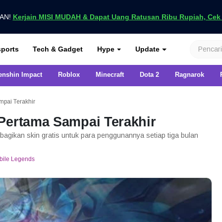
UAN!
Kerjain MISI MUDAH & Dapat Uang Ratusan Ribu Rupiah, Cek D
nya di VCGamers
ports
Tech & Gadget
Hype
Update
enshin Impact
Roblox
Minecraft
Dota 2
Ragnarok
pai Terakhir
Pertama Sampai Terakhir
agikan skin gratis untuk para penggunannya setiap tiga bulan
bile Legends