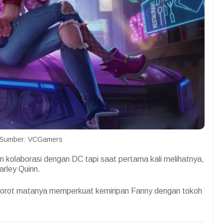
Sumber: VCGamers
n kolaborasi dengan DC tapi saat pertama kali melihatnya,
rley Quinn.
 sorot matanya memperkuat kemiripan Fanny dengan tokoh