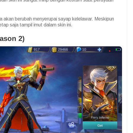
ana akan berubah menyerupai sayap kelelawar. Meskipun
p saja tampil imut dalam skin ini.
eason 2)