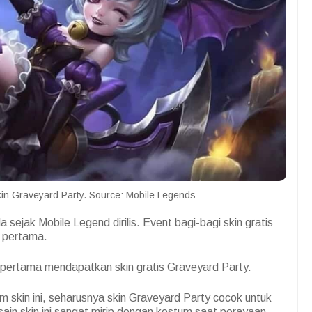
in Graveyard Party. Source: Mobile Legends
 sejak Mobile Legend dirilis. Event bagi-bagi skin gratis
n pertama.
 pertama mendapatkan skin gratis Graveyard Party.
 skin ini, seharusnya skin Graveyard Party cocok untuk
ain skin ini sangat mirip dengan kostum saat perayaan