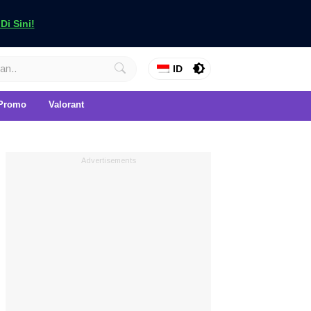
i Sini!
ID
Promo
Valorant
Advertisements