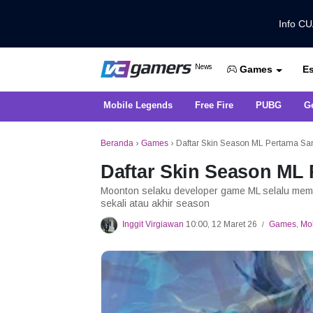
Info C
Dapatkan Berita Games Terbaru Ha
News
Es
VCGamers News
Games
Mobile Legends
Free Fire
PUBG
G
Beranda
›
Games
›
Daftar Skin Season ML Pertama Sam
Daftar Skin Season ML 
Moonton selaku developer game ML selalu memb
sekali atau akhir season
Inggit Virgiawan
10:00, 12 Maret 26
Games
,
Mo
/