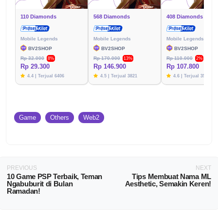
110 Diamonds
568 Diamonds
408 Diamonds
Mobile Legends
Mobile Legends
Mobile Legends
BV2SHOP
BV2SHOP
BV2SHOP
Rp 32.000
Rp 170.000
Rp 110.000
8%
13%
2%
Rp 29.300
Rp 146.900
Rp 107.800
4.4 | Terjual 6406
4.5 | Terjual 3821
4.6 | Terjual 3576
Game
Others
Web2
PREVIOUS
NEXT
10 Game PSP Terbaik, Teman
Tips Membuat Nama ML
Ngabuburit di Bulan
Aesthetic, Semakin Keren!
Ramadan!