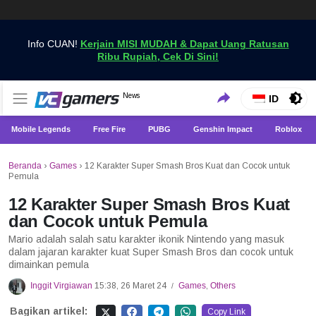
Info CUAN!
Kerjain MISI MUDAH & Dapat Uang Ratusan
Ribu Rupiah, Cek Di Sini!
Dapatkan Berita Games Terbaru Hanya di VCGamers
News
VCGamers News
ID
Mobile Legends
Free Fire
PUBG
Genshin Impact
Roblox
Beranda
›
Games
›
12 Karakter Super Smash Bros Kuat dan Cocok untuk
Pemula
12 Karakter Super Smash Bros Kuat
dan Cocok untuk Pemula
Mario adalah salah satu karakter ikonik Nintendo yang masuk
dalam jajaran karakter kuat Super Smash Bros dan cocok untuk
dimainkan pemula
Inggit Virgiawan
15:38, 26 Maret 24
Games
,
Others
/
Bagikan artikel:
Copy Link