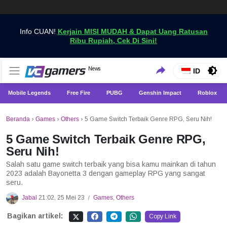
Info CUAN!
Kerjain MISI MUDAH & Dapat Uang Ratusan
Ribu Rupiah, Cek Di Sini!
Dapatkan Berita Games Terbaru Hanya di VCGamers
News
VCGamers News
ID
Mobile Legends
Free Fire
PUBG
Genshin Impact
Roblox
Beranda
›
Games
›
Others
›
5 Game Switch Terbaik Genre RPG, Seru Nih!
5 Game Switch Terbaik Genre RPG,
Seru Nih!
Salah satu game switch terbaik yang bisa kamu mainkan di tahun
2023 adalah Bayonetta 3 dengan gameplay RPG yang sangat
seru.
Jabal
21:02, 25 Mei 23
Games
,
Others
/
Bagikan artikel:
Copy Link