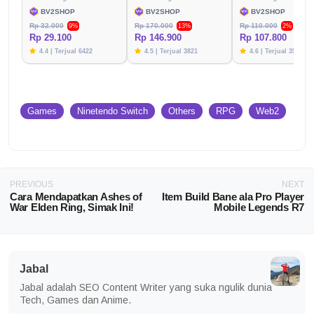
BV2SHOP
BV2SHOP
BV2SHOP
Rp 32.000
Rp 170.000
Rp 110.000
9%
13%
2%
Rp 29.100
Rp 146.900
Rp 107.800
4.4 | Terjual 6422
4.5 | Terjual 3821
4.6 | Terjual 3576
Games
Ninetendo Switch
Others
RPG
Web2
PREVIOUS
NEXT
Cara Mendapatkan Ashes of
Item Build Bane ala Pro Player
War Elden Ring, Simak Ini!
Mobile Legends R7
Jabal
Jabal adalah SEO Content Writer yang suka ngulik dunia
Tech, Games dan Anime.