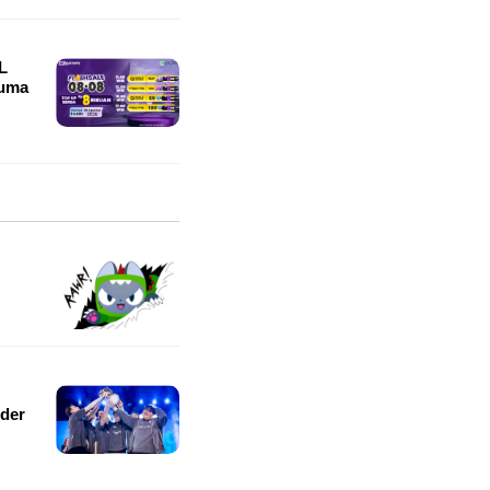
L
Cuma
der