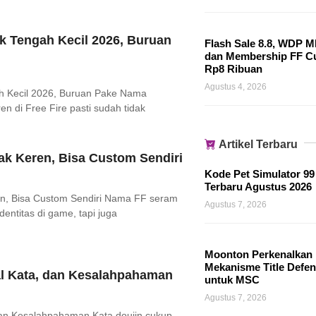
k Tengah Kecil 2026, Buruan
Flash Sale 8.8, WDP M
dan Membership FF 
Rp8 Ribuan
Agustus 4, 2026
h Kecil 2026, Buruan Pake Nama
n di Free Fire pasti sudah tidak
Artikel Terbaru
k Keren, Bisa Custom Sendiri
Kode Pet Simulator 99
Terbaru Agustus 2026
n, Bisa Custom Sendiri Nama FF seram
Agustus 7, 2026
entitas di game, tapi juga
Moonton Perkenalkan
Mekanisme Title Defen
sal Kata, dan Kesalahpahaman
untuk MSC
Agustus 7, 2026
, dan Kesalahpahaman Kata doujin cukup