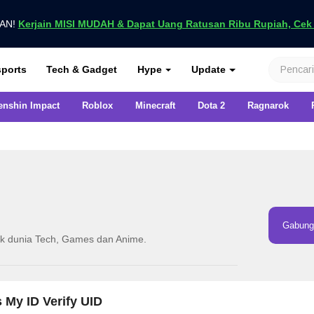
UAN!
Kerjain MISI MUDAH & Dapat Uang Ratusan Ribu Rupiah, Cek D
nya di VCGamers
ports
Tech & Gadget
Hype
Update
enshin Impact
Roblox
Minecraft
Dota 2
Ragnarok
Gabung 
ik dunia Tech, Games dan Anime.
s My ID Verify UID