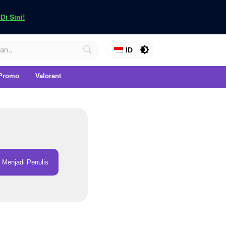
i Sini!
ID
Promo
Valorant
Menjadi Penulis