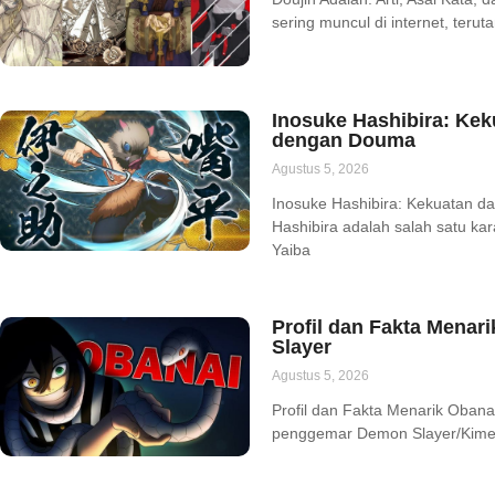
sering muncul di internet, teru
Inosuke Hashibira: Ke
dengan Douma
Agustus 5, 2026
Inosuke Hashibira: Kekuatan 
Hashibira adalah salah satu kar
Yaiba
Profil dan Fakta Menar
Slayer
Agustus 5, 2026
Profil dan Fakta Menarik Obana
penggemar Demon Slayer/Kimet