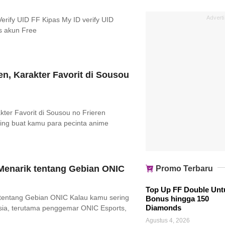
Advert
Verify UID FF Kipas My ID verify UID
as akun Free
n, Karakter Favorit di Sousou
ter Favorit di Sousou no Frieren
sing buat kamu para pecinta anime
a Menarik tentang Gebian ONIC
Promo Terbaru
Top Up FF Double Unt
ik tentang Gebian ONIC Kalau kamu sering
Bonus hingga 150
Diamonds
esia, terutama penggemar ONIC Esports,
Agustus 4, 2026