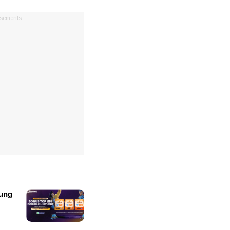
isements
ung