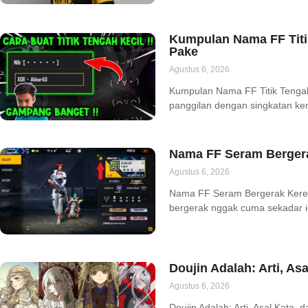
Kumpulan Nama FF Titi
Pake
Agustus 6, 2026
Kumpulan Nama FF Titik Tenga
panggilan dengan singkatan kere
Nama FF Seram Bergera
Agustus 6, 2026
Nama FF Seram Bergerak Kere
bergerak nggak cuma sekadar id
Doujin Adalah: Arti, A
Agustus 6, 2026
Doujin Adalah: Arti, Asal Kata