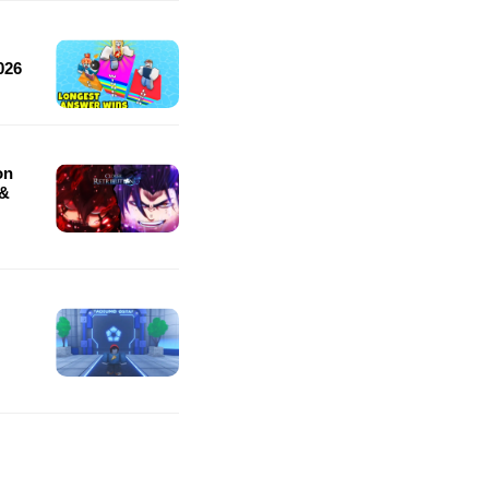
026
on
 &