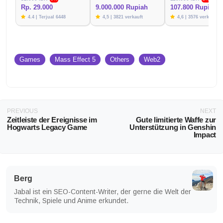
Rp. 29.000
9.000.000 Rupiah
107.800 Rupien
4.4 | Terjual 6448
4,5 | 3821 verkauft
4,6 | 3576 verkauft
Games
Mass Effect 5
Others
Web2
PREVIOUS
NEXT
Zeitleiste der Ereignisse im
Gute limitierte Waffe zur
Hogwarts Legacy Game
Unterstützung in Genshin
Impact
Berg
Jabal ist ein SEO-Content-Writer, der gerne die Welt der
Technik, Spiele und Anime erkundet.