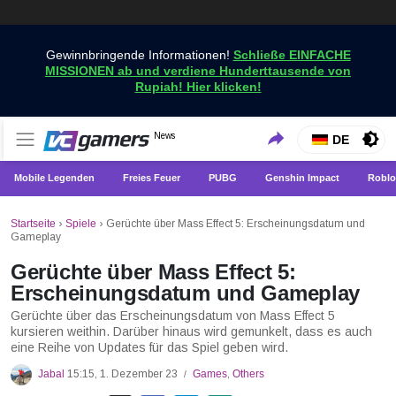
Gewinnbringende Informationen!
Schließe EINFACHE
MISSIONEN ab und verdiene Hunderttausende von
Rupiah! Hier klicken!
Holen Sie sich die neuesten Spielnachrichten nur bei
News
VCGamers-Neuigkeiten
DE
VCGamers
Mobile Legenden
Freies Feuer
PUBG
Genshin Impact
Roblo
Startseite
›
Spiele
›
Gerüchte über Mass Effect 5: Erscheinungsdatum und
Gameplay
Gerüchte über Mass Effect 5:
Erscheinungsdatum und Gameplay
Gerüchte über das Erscheinungsdatum von Mass Effect 5
kursieren weithin. Darüber hinaus wird gemunkelt, dass es auch
eine Reihe von Updates für das Spiel geben wird.
Jabal
15:15, 1. Dezember 23
Games
,
Others
/