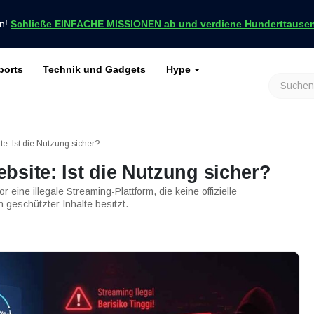
en!
Schließe EINFACHE MISSIONEN ab und verdiene Hunderttausend
ports
Technik und Gadgets
Hype
achrichten nur bei VCGamers
keiten
Genshin Impact
Roblox
Minecraft
Dota 2
Ragnarök
e: Ist die Nutzung sicher?
bsite: Ist die Nutzung sicher?
eine illegale Streaming-Plattform, die keine offizielle
geschützter Inhalte besitzt.