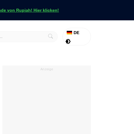
e von Rupiah! Hier klicken!
DE
Aktion
Tapfer
Anzeige