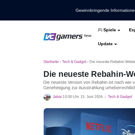
Gewinnbringende Information
Es
Spiele
Holen Sie sich die neuesten Spieln
News
VCGamers-Neuig
Update
Mobile Legenden
Freies Feuer
PUBG
Startseite
›
Tech & Gadget
›
Die neueste Rebahin-Websit
Die neueste Rebahin-We
Die neueste Version von Rebahin ist nach wie vor 
Genehmigung zur Ausstrahlung urheberrechtlich 
Jabal
10:00 Uhr, 15. Juni 2026
Tech & Gadget
/