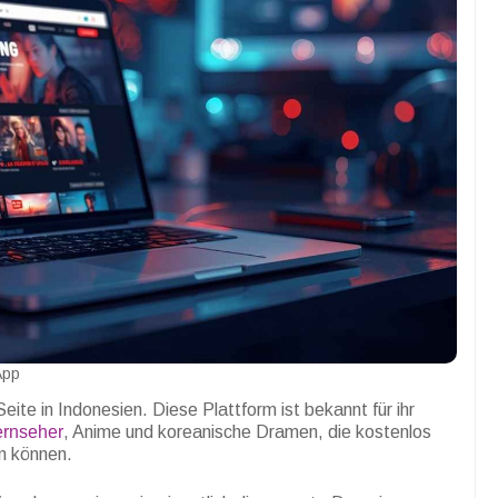
App
eite in Indonesien. Diese Plattform ist bekannt für ihr
ernseher
, Anime und koreanische Dramen, die kostenlos
n können.