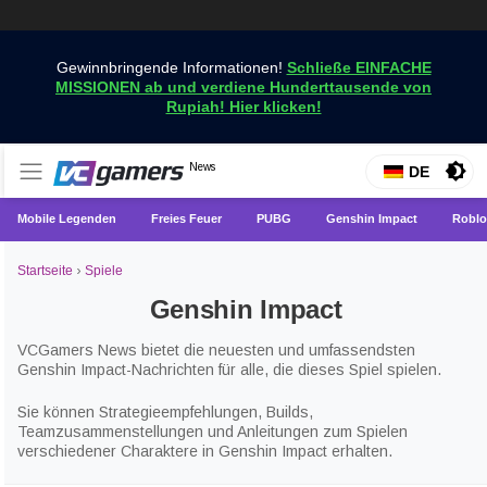
Gewinnbringende Informationen!
Schließe EINFACHE
MISSIONEN ab und verdiene Hunderttausende von
Rupiah! Hier klicken!
Holen Sie sich die neuesten Spielnachrichten nur bei
News
VCGamers-Neuigkeiten
DE
VCGamers
Mobile Legenden
Freies Feuer
PUBG
Genshin Impact
Roblo
Startseite
›
Spiele
Genshin Impact
VCGamers News bietet die neuesten und umfassendsten
Genshin Impact-Nachrichten für alle, die dieses Spiel spielen.
Sie können Strategieempfehlungen, Builds,
Teamzusammenstellungen und Anleitungen zum Spielen
verschiedener Charaktere in Genshin Impact erhalten.