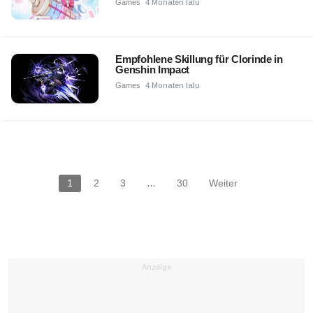
Games
4 Monaten lalu
Empfohlene Skillung für Clorinde in
Genshin Impact
Games
4 Monaten lalu
1
2
3
…
30
Weiter
Anzeige