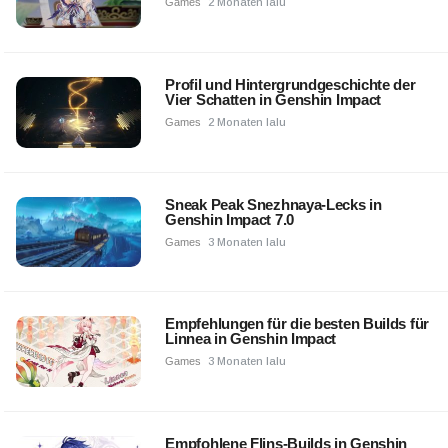
Games
2 Monaten lalu
Profil und Hintergrundgeschichte der
Vier Schatten in Genshin Impact
Games
2 Monaten lalu
Sneak Peak Snezhnaya-Lecks in
Genshin Impact 7.0
Games
3 Monaten lalu
Empfehlungen für die besten Builds für
Linnea in Genshin Impact
Games
3 Monaten lalu
Empfohlene Flins-Builds in Genshin