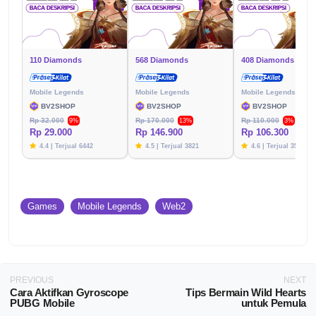
110 Diamonds
568 Diamonds
408 Diamonds
Mobile Legends
Mobile Legends
Mobile Legends
BV2SHOP
BV2SHOP
BV2SHOP
Rp 32.000
Rp 170.000
Rp 110.000
9%
13%
3%
Rp 29.000
Rp 146.900
Rp 106.300
4.4 | Terjual 6442
4.5 | Terjual 3821
4.6 | Terjual 3576
Games
Mobile Legends
Web2
PREVIOUS
NEXT
Cara Aktifkan Gyroscope
Tips Bermain Wild Hearts
PUBG Mobile
untuk Pemula