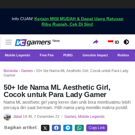
Info CUAN!
Kerjain MISI MUDAH & Dapat Uang Ratusan
Ribu Rupiah, Cek Di Sini!
Dapatkan Berita Games Terbaru Hanya di VCGamers
News
VCGamers News
ID
Mobile Legends
Free Fire
PUBG
Genshin Impact
Roblox
Beranda
›
Games
›
50+ Ide Nama ML Aesthetic Girl, Cocok untuk Para Lady
Gamer
50+ Ide Nama ML Aesthetic Girl,
Cocok untuk Para Lady Gamer
Nama ML aesthetic girl yang keren dan unik bisa membuatmu lebih
percaya diri saat bermain. Pilih nama yang memiliki makna positif.
Jabal
18:45, 7 Desember 23
Games
,
Mobile Legends
/
Bagikan artikel:
Copy Link