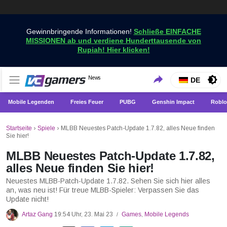
Gewinnbringende Informationen!
Schließe EINFACHE
MISSIONEN ab und verdiene Hunderttausende von
Rupiah! Hier klicken!
Holen Sie sich die neuesten Spielnachrichten nur bei
News
VCGamers-Neuigkeiten
DE
VCGamers
Mobile Legenden
Freies Feuer
PUBG
Genshin Impact
Roblo
Startseite
›
Spiele
›
MLBB Neuestes Patch-Update 1.7.82, alles Neue finden
Sie hier!
MLBB Neuestes Patch-Update 1.7.82,
alles Neue finden Sie hier!
Neuestes MLBB-Patch-Update 1.7.82. Sehen Sie sich hier alles
an, was neu ist! Für treue MLBB-Spieler: Verpassen Sie das
Update nicht!
Artaz Gang
19:54 Uhr, 23. Mai 23
Games
,
Mobile Legends
/