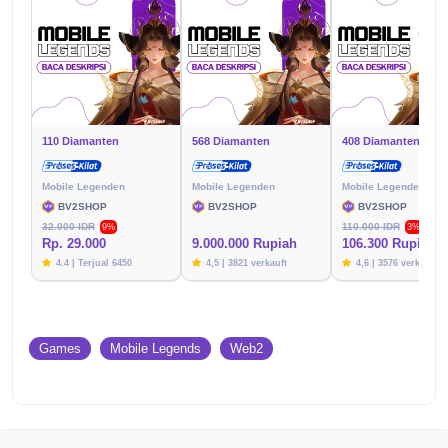
110 Diamanten
568 Diamanten
408 Diamanten
Mobile Legenden
Mobile Legenden
Mobile Legenden
BV2SHOP
BV2SHOP
BV2SHOP
32.000 IDR
110.000 IDR
9%
3%
Rp. 29.000
9.000.000 Rupiah
106.300 Rupien
4.4 | Terjual 6450
4,5 | 3821 verkauft
4,6 | 3576 verkauft
Games
Mobile Legends
Web2