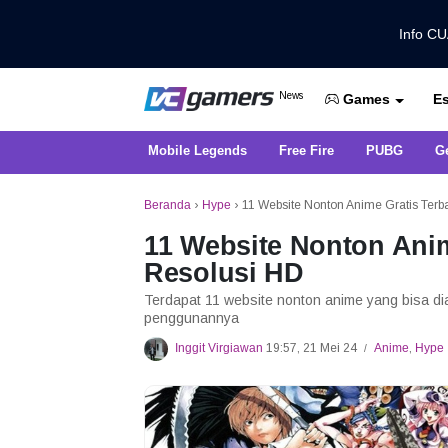
Info C
Dapatkan Berita Games Terbaru Ha
News
Es
VCGamers News
Games
Mobile Legends
Free Fire
PUBG
G
Beranda
›
Hype
›
11 Website Nonton Anime Gratis Terb
11 Website Nonton Anim
Resolusi HD
Terdapat 11 website nonton anime yang bisa di
penggunannya
Inggit Virgiawan
19:57, 21 Mei 24
Anime
,
Hype
/