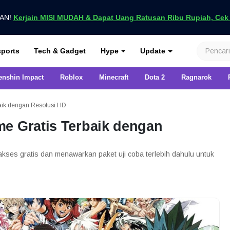
UAN!
Kerjain MISI MUDAH & Dapat Uang Ratusan Ribu Rupiah, Cek D
nya di VCGamers
ports
Tech & Gadget
Hype
Update
enshin Impact
Roblox
Minecraft
Dota 2
Ragnarok
aik dengan Resolusi HD
e Gratis Terbaik dengan
akses gratis dan menawarkan paket uji coba terlebih dahulu untuk