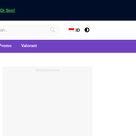
i Sini!
ID
Promo
Valorant
Advertisements