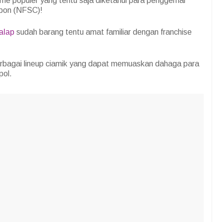
game populer yang tentu saja diketahui para penggemar
bon (NFSC)!
alap
sudah barang tentu amat familiar dengan franchise
rbagai lineup ciamik yang dapat memuaskan dahaga para
pol.