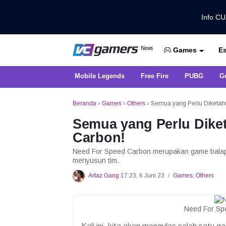
Info C
Dapatkan Berita Games Terbaru Ha
News
Es
VCGamers News
Games
Mobile Legends
Free Fire
PUBG
G
Beranda
›
Games
›
Others
›
Semua yang Perlu Diketah
Semua yang Perlu Dike
Carbon!
Need For Speed Carbon merupakan game balap 
menyusun tim.
Artaz Gang
17:23, 6 Juni 23
Games
,
Others
/
Need For Sp