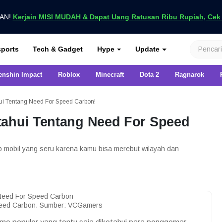
UAN!
Kerjain MISI MUDAH & Dapat Uang Ratusan Ribu Rupiah, Cek D
nya di VCGamers
ports
Tech & Gadget
Hype
Update
enshin Impact
Roblox
Minecraft
Dota 2
Ragnarok
ui Tentang Need For Speed Carbon!
tahui Tentang Need For Speed
mobil yang seru karena kamu bisa merebut wilayah dan
eed Carbon. Sumber: VCGamers