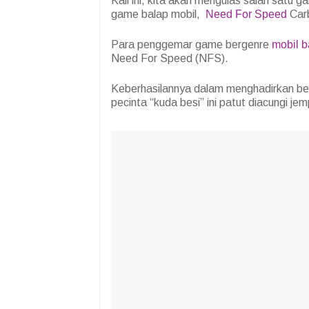
Kali ini, kita akan mengulas salah satu 
game balap mobil,
Need For Speed
Car
Para penggemar game bergenre
mobil b
Need For Speed (NFS).
Keberhasilannya dalam menghadirkan be
pecinta “kuda besi” ini patut diacungi jem