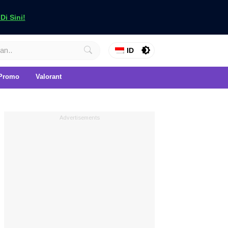
i Sini!
ID
Promo
Valorant
Advertisements