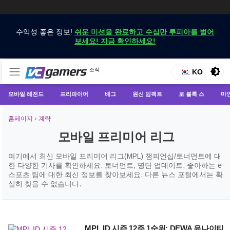
수익성 좋은 정보!
쉬운 미션을 완료하고 수십만 루피아를 벌어
보세요! 지금 확인하세요!
VCGamers에서만 최신 게임 뉴스 받기
소식
VCGamers 뉴스
KO
모바일 레전드
프리파이어
배그
원신 임팩트
로 블록 스
마
홈페이지
›
계략
모바일 프리미어 리그
여기에서 최신 모바일 프리미어 리그(MPL) 챔피언십/토너먼트에 대
한 다양한 기사를 확인하세요. 토너먼트, 명단 업데이트, 좋아하는 e
스포츠 팀에 대한 최신 정보를 찾아보세요. 다른 뉴스 포털에서는 확
실히 찾을 수 없습니다.
MPL ID 시즌 12주 1순위: DEWA 유나이티