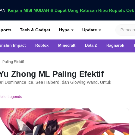
UAN!
Kerjain MISI MUDAH & Dapat Uang Ratusan Ribu Rupiah, Cek D
nya di VCGamers
ports
Tech & Gadget
Hype
Update
enshin Impact
Roblox
Minecraft
Dota 2
Ragnarok
Paling Efektif
Yu Zhong ML Paling Efektif
dari Dominance Ice, Sea Halberd, dan Glowing Wand. Untuk
bile Legends