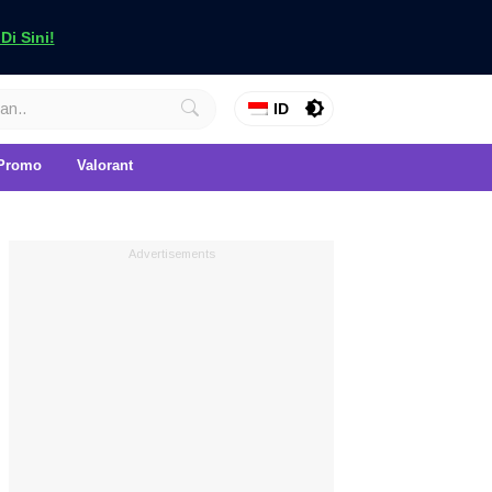
i Sini!
ID
Promo
Valorant
Advertisements