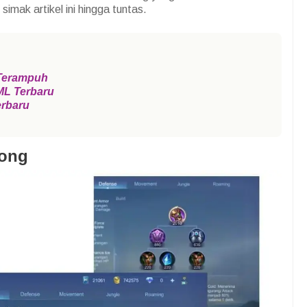
imak artikel ini hingga tuntas.
 Terampuh
ML Terbaru
erbaru
hong