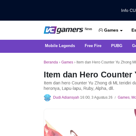
Info C
Dapatkan Berita Games Terbaru Ha
News
Es
VCGamers News
Games
Mobile Legends
Free Fire
PUBG
G
Beranda
›
Games
›
Item dan Hero Counter Yu Zhong ML 
Item dan Hero Counter 
Item dan hero Counter Yu Zhong di ML teridiri 
heronya, Lapu-lapu, Ruby, Alpha, dll.
Dudi Adiansyah
16:00, 3 Agustus 26
Games
,
Mo
/