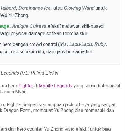
Halberd
,
Dominance Ice
, atau
Glowing Wand
untuk
ield Yu Zhong.
mage
:
Antique Cuirass
efektif melawan skill-based
gi physical damage setelah terkena skill.
lih hero dengan crowd control (mis.
Lapu-Lapu
,
Ruby
,
gon, cicil sebelum ulti, dan gank bersama tim.
Legends (ML) Paling Efektif
satu hero
Fighter
di
Mobile Legends
yang sering kali muncul
ataupun Mytic.
ero Fighter dengan kemampuan pick off-nya yang sangat
ck Dragon Form, membuat Yu Zhong bisa memasuki dan
tem dan hero counter Yu Zhong yang efektif untuk bisa