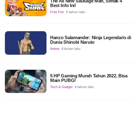
The All New Sausage Man, Simak 4
Best Info Ini!
Free Fire
5 tahun lalu
Hanzo Salamander: Ninja Legendaris di
Dunia Shinobi Naruto
Anime
8 bulan lalu
5 HP Gaming Murah Tahun 2022, Bisa
Main PUBG!
Tech & Gadget
4 tahun lalu