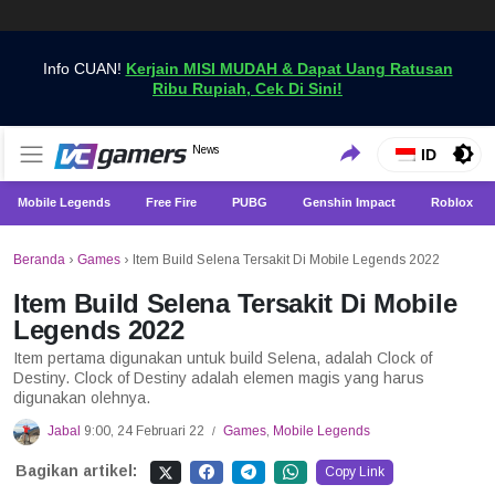
Info CUAN!
Kerjain MISI MUDAH & Dapat Uang Ratusan
Ribu Rupiah, Cek Di Sini!
Dapatkan Berita Games Terbaru Hanya di VCGamers
News
VCGamers News
ID
Mobile Legends
Free Fire
PUBG
Genshin Impact
Roblox
Beranda
›
Games
›
Item Build Selena Tersakit Di Mobile Legends 2022
Item Build Selena Tersakit Di Mobile
Legends 2022
Item pertama digunakan untuk build Selena, adalah Clock of
Destiny. Clock of Destiny adalah elemen magis yang harus
digunakan olehnya.
Jabal
9:00, 24 Februari 22
Games
,
Mobile Legends
/
Bagikan artikel:
Copy Link