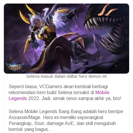
Selena masuk dalam daftar hero demon ml
Seperti biasa, VCGamers akan kembali berbagi
rekomendasi item build Selena tersakit di
Mobile
Legends
2022. Jadi, simak terus sampai akhir ya, bro!
Selena Mobile Legends Bang Bang adalah hero bertipe
Assassin/Mage. Hero ini memiliki seperangkat
Perangkap, Stun, damage AoE, dan skill mengubah
bentuk yang bagus.