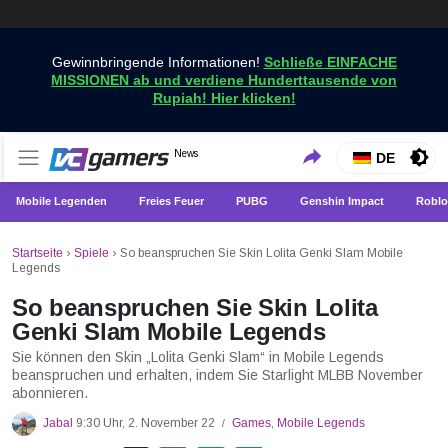
Gewinnbringende Informationen!
Schließe EINFACHE
MISSIONEN ab und verdiene Hunderttausende von
Rupiah! Hier klicken!
Holen Sie sich die neuesten Spielnachrichten nur bei
News
VCGamers-Neuigkeiten
DE
VCGamers
Mobile Legenden
Freies Feuer
PUBG
Genshin Impact
Roblo
Startseite
›
Spiele
›
So beanspruchen Sie Skin Lolita Genki Slam Mobile
Legends
So beanspruchen Sie Skin Lolita
Genki Slam Mobile Legends
Sie können den Skin „Lolita Genki Slam“ in Mobile Legends
beanspruchen und erhalten, indem Sie Starlight MLBB November
abonnieren.
Jabal
9:30 Uhr, 2. November 22
Games
,
Mobile Legends
/