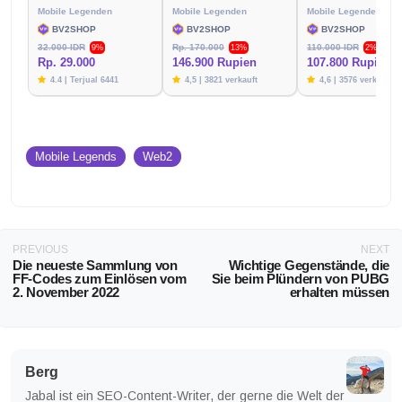
Mobile Legenden
Mobile Legenden
Mobile Legenden
BV2SHOP
BV2SHOP
BV2SHOP
32.000 IDR
Rp. 170.000
110.000 IDR
9%
13%
2%
Rp. 29.000
146.900 Rupien
107.800 Rupien
4.4 | Terjual 6441
4,5 | 3821 verkauft
4,6 | 3576 verkauft
Mobile Legends
Web2
PREVIOUS
NEXT
Die neueste Sammlung von
Wichtige Gegenstände, die
FF-Codes zum Einlösen vom
Sie beim Plündern von PUBG
2. November 2022
erhalten müssen
Berg
Jabal ist ein SEO-Content-Writer, der gerne die Welt der