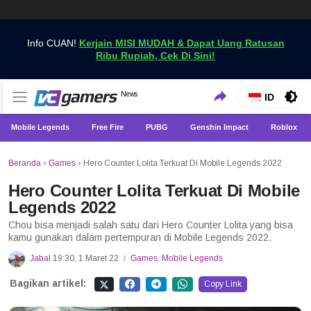
Info CUAN!
Kerjain MISI MUDAH & Dapat Uang Ratusan
Ribu Rupiah, Cek Di Sini!
Dapatkan Berita Games Terbaru Hanya di VCGamers
News
VCGamers News
ID
Mobile Legends
Free Fire
PUBG
Genshin Impact
Roblox
Beranda
›
Games
›
Hero Counter Lolita Terkuat Di Mobile Legends 2022
Hero Counter Lolita Terkuat Di Mobile
Legends 2022
Chou bisa menjadi salah satu dari Hero Counter Lolita yang bisa
kamu gunakan dalam pertempuran di Mobile Legends 2022.
Jabal
19:30, 1 Maret 22
Games
,
Mobile Legends
/
Bagikan artikel:
Copy Link