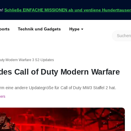
en!
Schließe EINFACHE MISSIONEN ab und verdiene Hunderttausend
ports
Technik und Gadgets
Hype
achrichten nur bei VCGamers
keiten
Genshin Impact
Roblox
Minecraft
Dota 2
Ragnarök
Duty Modern Warfare 3 S2-Updates
es Call of Duty Modern Warfare
rm eine andere Updategröße für Call of Duty MW3 Staffel 2 hat.
ers