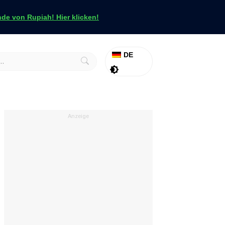
e von Rupiah! Hier klicken!
DE
Aktion
Tapfer
Anzeige