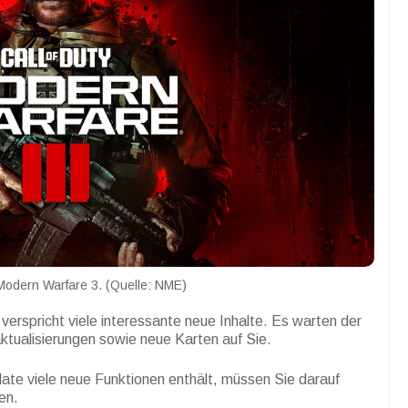
 Modern Warfare 3. (Quelle: NME)
rspricht viele interessante neue Inhalte. Es warten der
ualisierungen sowie neue Karten auf Sie.
te viele neue Funktionen enthält, müssen Sie darauf
en.