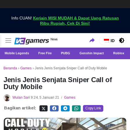
Info CUAN!
Kerjain MISI MUDAH & Dapat Uang Ratusan
Ribu Rupiah, Cek Di Sini!
Dapatkan Berita Games Terbaru Hanya di VCGamers
News
VCGamers News
ID
Mobile Legends
Free Fire
PUBG
Genshin Impact
Roblox
Beranda
›
Games
›
Jenis Jenis Senjata Sniper Call of Duty Mobile
Jenis Jenis Senjata Sniper Call of
Duty Mobile
Wulan Sari
9:24, 5 Januari 21
Games
/
Bagikan artikel:
Copy Link