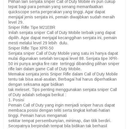
Pilihan lain senjata sniper Call of Duty Mobile ini pun cukup
tepat bagi para pemain yang senang memanfaatkan
quickscope serta pergerakan yang tinggi. Agar dapat
menjajal jenis senjata ini, pemain diwajibkan sudah meraih
level 29.
Sniper Rifle Tipe M21EBR
Inilah senjata sniper Call of Duty Mobile terbaik yang dapat
dipilih. Agar dapat menjajal kecanggihan senjata ini, pemain
mesti melalui level 29 lebih dulu.
Sniper Rifle Tipe XPR-50
Senjata sniper Call of Duty Mobile yang satu ini hanya dapat
mulai digunakan setelah tercapai level 88. Senjata tipe XPR-
50 ini punya angka fire rate tertinggi dibanding pilihan sniper
rifle lain dalam game Call of Duty Mobile.
Memakai senjata jenis Sniper Rifle dalam Call of Duty Mobile
tentu tak bisa asal-asalan. Berbagai hal harus diperhatikan
dengan seksama agar bidikan
tak meleset. Tips penting menggunakan senjata sniper Call
of Duty adalah sebagai berikut :
1. Posisi
Pemain Call of Duty yang ingin menjadi sniper harus dapat
membaca posisi dengan teliti serta tingkat kehati-hatian
tinggi. Pemain harus mengamati
sekitar tempat persembunyian, minimap, dan titik berdiri.
Secepatnya berpindah tempat bila bidikan tak berhasil