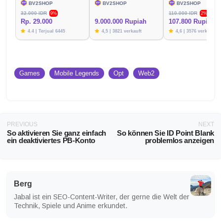
BV2SHOP
BV2SHOP
BV2SHOP
32.000 IDR
110.000 IDR
9%
2%
Rp. 29.000
9.000.000 Rupiah
107.800 Rupien
4.4 | Terjual 6445
4,5 | 3821 verkauft
4,6 | 3576 verkauft
Games
Mobile Legends
Opt
Web2
PREVIOUS
NEXT
So aktivieren Sie ganz einfach
So können Sie ID Point Blank
ein deaktiviertes PB-Konto
problemlos anzeigen
Berg
Jabal ist ein SEO-Content-Writer, der gerne die Welt der
Technik, Spiele und Anime erkundet.