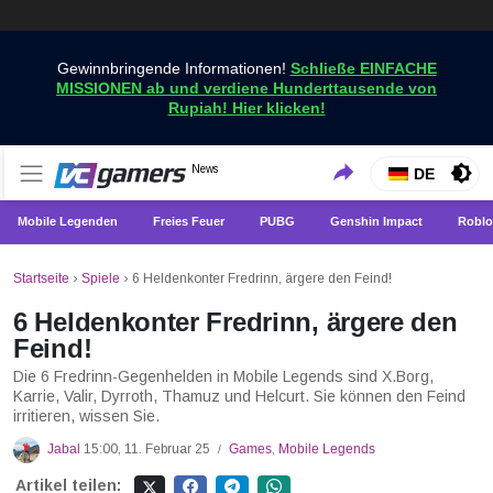
Gewinnbringende Informationen!
Schließe EINFACHE
MISSIONEN ab und verdiene Hunderttausende von
Rupiah! Hier klicken!
Holen Sie sich die neuesten Spielnachrichten nur bei
News
VCGamers-Neuigkeiten
DE
VCGamers
Mobile Legenden
Freies Feuer
PUBG
Genshin Impact
Roblo
Startseite
›
Spiele
›
6 Heldenkonter Fredrinn, ärgere den Feind!
6 Heldenkonter Fredrinn, ärgere den
Feind!
Die 6 Fredrinn-Gegenhelden in Mobile Legends sind X.Borg,
Karrie, Valir, Dyrroth, Thamuz und Helcurt. Sie können den Feind
irritieren, wissen Sie.
Jabal
15:00, 11. Februar 25
Games
,
Mobile Legends
/
Artikel teilen: