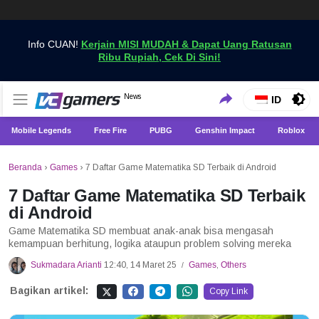
Info CUAN!
Kerjain MISI MUDAH & Dapat Uang Ratusan
Ribu Rupiah, Cek Di Sini!
Dapatkan Berita Games Terbaru Hanya di VCGamers
News
VCGamers News
ID
Mobile Legends
Free Fire
PUBG
Genshin Impact
Roblox
Beranda
›
Games
›
7 Daftar Game Matematika SD Terbaik di Android
7 Daftar Game Matematika SD Terbaik
di Android
Game Matematika SD membuat anak-anak bisa mengasah
kemampuan berhitung, logika ataupun problem solving mereka
Sukmadara Arianti
12:40, 14 Maret 25
Games
,
Others
/
Bagikan artikel:
Copy Link