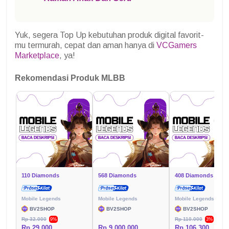
Yuk, segera Top Up kebutuhan produk digital favorit-
mu termurah, cepat dan aman hanya di
VCGamers
Marketplace
, ya!
Rekomendasi Produk MLBB
110 Diamonds
568 Diamonds
408 Diamonds
Mobile Legends
Mobile Legends
Mobile Legends
BV2SHOP
BV2SHOP
BV2SHOP
Rp 32.000
Rp 110.000
9%
3%
Rp 29.000
Rp 9.000.000
Rp 106.300