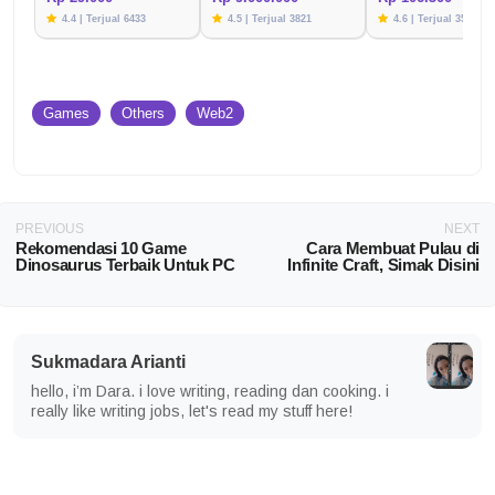
4.4 | Terjual 6433
4.5 | Terjual 3821
4.6 | Terjual 3576
Games
Others
Web2
PREVIOUS
NEXT
Rekomendasi 10 Game
Cara Membuat Pulau di
Dinosaurus Terbaik Untuk PC
Infinite Craft, Simak Disini
Sukmadara Arianti
hello, i’m Dara. i love writing, reading dan cooking. i
really like writing jobs, let's read my stuff here!