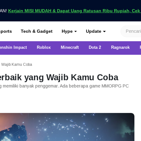
UAN!
Kerjain MISI MUDAH & Dapat Uang Ratusan Ribu Rupiah, Cek D
nya di VCGamers
ports
Tech & Gadget
Hype
Update
enshin Impact
Roblox
Minecraft
Dota 2
Ragnarok
 Wajib Kamu Coba
baik yang Wajib Kamu Coba
ng memiliki banyak penggemar. Ada beberapa game MMORPG PC