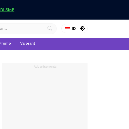
i Sini!
ID
Promo
Valorant
Advertisements