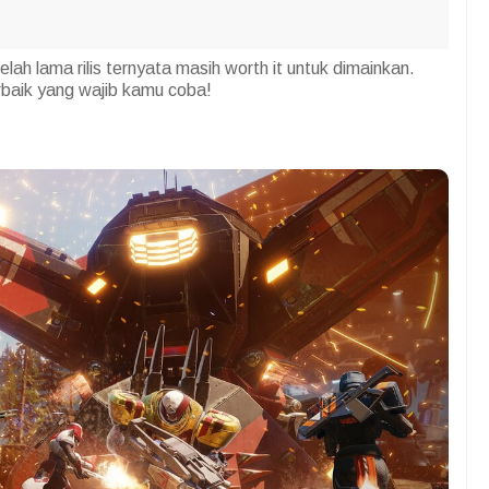
lah lama rilis ternyata masih worth it untuk dimainkan.
aik yang wajib kamu coba!