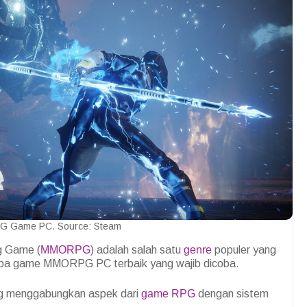
 Game PC. Source: Steam
ng Game (
MMORPG
) adalah salah satu
genre
populer yang
apa game MMORPG PC terbaik yang wajib dicoba.
g menggabungkan aspek dari
game RPG
dengan sistem