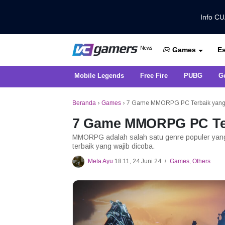
Info C
Dapatkan Berita Games Terbaru Ha
News
Es
VCGamers News
Games
Mobile Legends
Free Fire
PUBG
G
Beranda
›
Games
›
7 Game MMORPG PC Terbaik yang
7 Game MMORPG PC Ter
MMORPG adalah salah satu genre populer ya
terbaik yang wajib dicoba.
Meta Ayu
18:11, 24 Juni 24
Games
,
Others
/