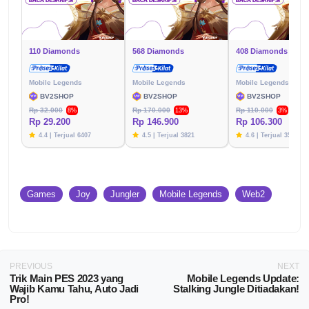
110 Diamonds
568 Diamonds
408 Diamonds
Mobile Legends
Mobile Legends
Mobile Legends
BV2SHOP
BV2SHOP
BV2SHOP
Rp 32.000
Rp 170.000
Rp 110.000
8%
13%
3%
Rp 29.200
Rp 146.900
Rp 106.300
4.4 | Terjual 6407
4.5 | Terjual 3821
4.6 | Terjual 3576
Games
Joy
Jungler
Mobile Legends
Web2
PREVIOUS
NEXT
Trik Main PES 2023 yang
Mobile Legends Update:
Wajib Kamu Tahu, Auto Jadi
Stalking Jungle Ditiadakan!
Pro!