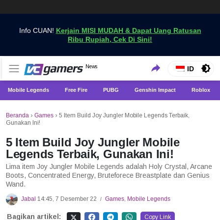
Info CUAN!
Kerjain MISI MUDAH & Dapat Uang Ratusan
Ribu Rupiah, Cek Di Sini!
Dapatkan Berita Games Terbaru Hanya di VCGamers
News
VCGamers News
ID
Mobile Legends
Free Fire
PUBG
Genshin Impact
Roblox
Beranda
›
Games
›
5 Item Build Joy Jungler Mobile Legends Terbaik,
Gunakan Ini!
5 Item Build Joy Jungler Mobile
Legends Terbaik, Gunakan Ini!
Lima item Joy Jungler Mobile Legends adalah Holy Crystal, Arcane
Boots, Concentrated Energy, Bruteforece Breastplate dan Genius
Wand.
Jabal
14:45, 7 Desember 22
Games
,
Mobile Legends
/
Bagikan artikel:
Copy Link