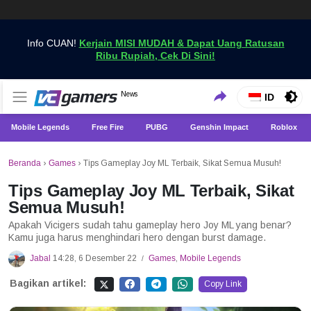
Info CUAN!
Kerjain MISI MUDAH & Dapat Uang Ratusan
Ribu Rupiah, Cek Di Sini!
Dapatkan Berita Games Terbaru Hanya di VCGamers
News
VCGamers News
ID
Mobile Legends
Free Fire
PUBG
Genshin Impact
Roblox
Beranda
›
Games
›
Tips Gameplay Joy ML Terbaik, Sikat Semua Musuh!
Tips Gameplay Joy ML Terbaik, Sikat
Semua Musuh!
Apakah Vicigers sudah tahu gameplay hero Joy ML yang benar?
Kamu juga harus menghindari hero dengan burst damage.
Jabal
14:28, 6 Desember 22
Games
,
Mobile Legends
/
Bagikan artikel:
Copy Link