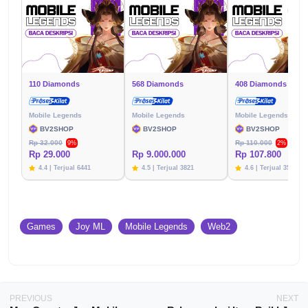
110 Diamonds
568 Diamonds
408 Diamonds
Mobile Legends
Mobile Legends
Mobile Legends
BV2SHOP
BV2SHOP
BV2SHOP
Rp 32.000
Rp 110.000
9%
2%
Rp 29.000
Rp 9.000.000
Rp 107.800
4.4 | Terjual 6441
4.5 | Terjual 3821
4.6 | Terjual 3576
Games
Joy ML
Mobile Legends
Web2
PREVIOUS
NEXT