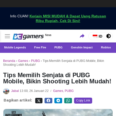
Info CUAN!
Kerjain MISI MUDAH & Dapat Uang Ratusan
Ribu Rupiah, Cek Di Sini!
Dapatkan Berita Games Terbaru Hanya di VCGamers
News
VCGamers News
ID
Mobile Legends
Free Fire
PUBG
Genshin Impact
Roblox
Beranda
›
Games
›
PUBG
›
Tips Memilih Senjata di PUBG Mobile, Bikin
Shooting Lebih Mudah!
Tips Memilih Senjata di PUBG
Mobile, Bikin Shooting Lebih Mudah!
Jabal
13:00, 26 Januari 22
Games
,
PUBG
/
Bagikan artikel:
Copy Link