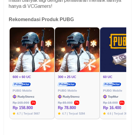
masih banyak lagi dengan penawaran menarik lainnya
hanya di VCGamers!
Rekomendasi Produk PUBG
600 + 60 UC
300 + 25 UC
60 UC
PUBG Mobile
PUBG Mobile
PUBG Mobile
RudyStorez
RudyStorez
TopMur
Rp 165.000
Rp 85.000
Rp 18.000
3%
7%
8%
Rp 158.800
Rp 78.800
Rp 16.400
4.7 | Terjual 5667
4.7 | Terjual 5284
4.6 | Terjual 3020