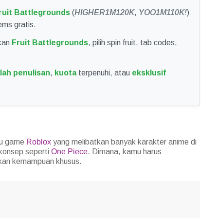
ruit Battlegrounds
(
HIGHER1M120K
,
YOO1M110K!
)
ms gratis.
nkan
Fruit Battlegrounds
, pilih spin fruit, tab codes,
lah penulisan
,
kuota
terpenuhi, atau
eksklusif
tu game
Roblox
yang melibatkan banyak karakter anime di
konsep seperti
One Piece
. Dimana, kamu harus
tkan kemampuan khusus.