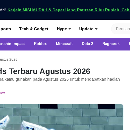
UAN!
Kerjain MISI MUDAH & Dapat Uang Ratusan Ribu Rupiah, Cek D
nya di VCGamers
ports
Tech & Gadget
Hype
Update
enshin Impact
Roblox
Minecraft
Dota 2
Ragnarok
gustus 2026
ds Terbaru Agustus 2026
bisa kamu gunakan pada Agustus 2026 untuk mendapatkan hadiah
lox