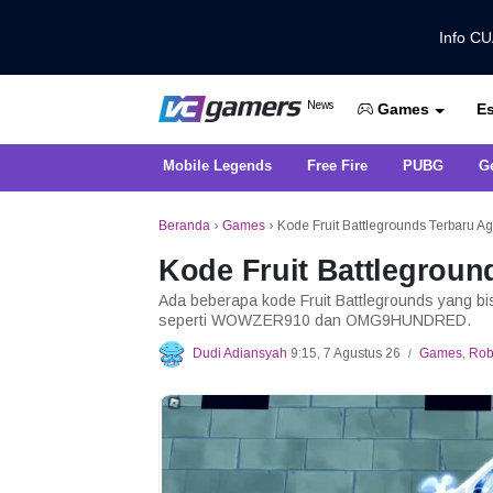
Info C
Dapatkan Berita Games Terbaru Ha
News
Es
VCGamers News
Games
Mobile Legends
Free Fire
PUBG
G
Beranda
›
Games
›
Kode Fruit Battlegrounds Terbaru A
Kode Fruit Battlegroun
Ada beberapa kode Fruit Battlegrounds yang 
seperti WOWZER910 dan OMG9HUNDRED.
Dudi Adiansyah
9:15, 7 Agustus 26
Games
,
Rob
/