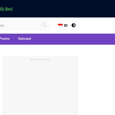
i Sini!
ID
Promo
Valorant
Advertisements