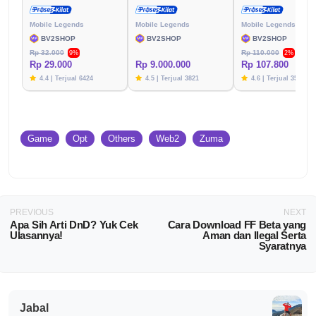
Mobile Legends
Mobile Legends
Mobile Legends
BV2SHOP
BV2SHOP
BV2SHOP
Rp 32.000
Rp 110.000
9%
2%
Rp 29.000
Rp 9.000.000
Rp 107.800
4.4 | Terjual 6424
4.5 | Terjual 3821
4.6 | Terjual 3576
Game
Opt
Others
Web2
Zuma
PREVIOUS
NEXT
Apa Sih Arti DnD? Yuk Cek
Cara Download FF Beta yang
Ulasannya!
Aman dan Ilegal Serta
Syaratnya
Jabal