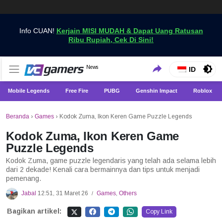
Info CUAN!
Kerjain MISI MUDAH & Dapat Uang Ratusan
Ribu Rupiah, Cek Di Sini!
Dapatkan Berita Games Terbaru Hanya di VCGamers
News
VCGamers News
ID
Mobile Legends
Free Fire
PUBG
Genshin Impact
Roblox
Beranda
›
Games
›
Kodok Zuma, Ikon Keren Game Puzzle Legends
Kodok Zuma, Ikon Keren Game
Puzzle Legends
Kodok Zuma, game puzzle legendaris yang telah ada selama lebih
dari 2 dekade! Kenali cara bermainnya dan tips untuk menjadi
pemenang.
Jabal
12:51, 31 Maret 26
Games
,
Others
/
Bagikan artikel:
Copy Link