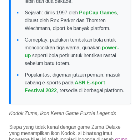
lebih dari dua dekade.
Sejarah: dirilis 1997 oleh
PopCap Games
,
dibuat oleh Rex Parker dan Thorsten
Wiechmann, diport ke banyak platform.
Gameplay: padukan tembakan bola untuk
mencocokkan tiga warna, gunakan
power-
up
seperti bola petir untuk hentikan rantai
sebelum batu totem.
Popularitas: digemari jutaan pemain, masuk
cabang e-sports pada
ASN E-sport
Festival 2022
, tersedia di berbagai platform.
Kodok Zuma, Ikon Keren Game Puzzle Legends
Siapa yang tidak kenal dengan game Zuma Deluxe
yang menampilkan ikon Kodok, si binatang imut
berwarna hijau ini telah menjadi legenda di ranah
game