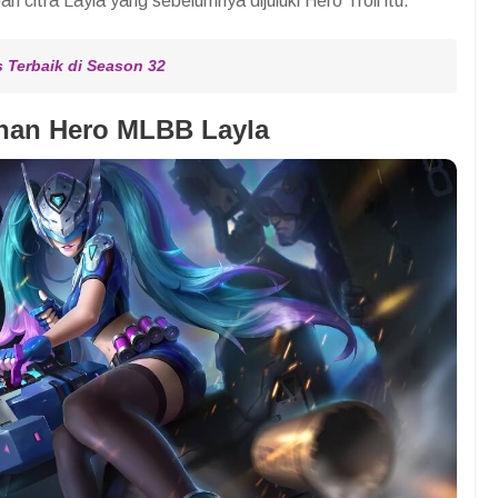
ah citra Layla yang sebelumnya dijuluki Hero Troll itu.
 Terbaik di Season 32
han Hero MLBB Layla