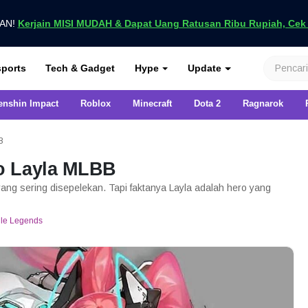
UAN!
Kerjain MISI MUDAH & Dapat Uang Ratusan Ribu Rupiah, Cek D
nya di VCGamers
ports
Tech & Gadget
Hype
Update
enshin Impact
Roblox
Minecraft
Dota 2
Ragnarok
B
o Layla MLBB
ng sering disepelekan. Tapi faktanya Layla adalah hero yang
le Legends