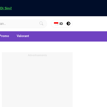
i Sini!
ID
Promo
Valorant
Advertisements