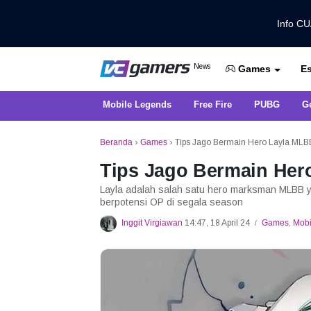
Info C
Dapatkan Berita Games Terbaru Ha
News
Es
VCGamers News
Games
Mobile Legends
Free Fire
PUBG
G
Beranda
›
Games
›
Tips Jago Bermain Hero Layla MLB
Tips Jago Bermain Her
Layla adalah salah satu hero marksman MLBB ya
berpotensi OP di segala season
Inggit Virgiawan
14:47, 18 April 24
Games
,
Mobi
/