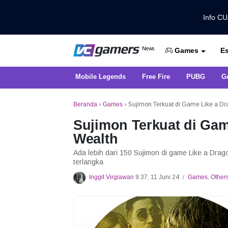
Info C
Dapatkan Berita Games Terbaru Ha
News
Es
VCGamers News
Games
Mobile Legends
Free Fire
PUBG
G
Beranda
›
Games
›
Sujimon Terkuat di Game Like a Drag
Sujimon Terkuat di Game
Wealth
Ada lebih dari 150 Sujimon di game Like a Dragon
terlangka
Inggit Virgiawan
9:37, 11 Juni 24
Games
,
Other
/