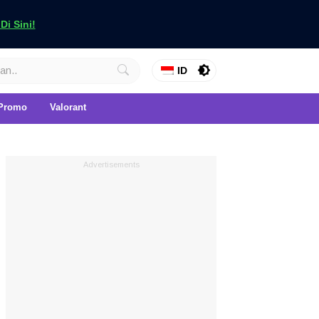
i Sini!
ID
Promo
Valorant
Advertisements