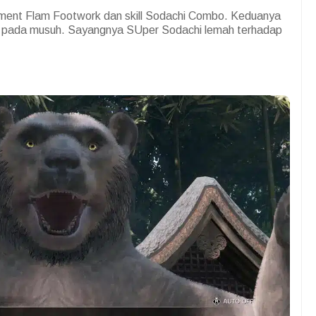
ment Flam Footwork dan skill Sodachi Combo. Keduanya
 pada musuh. Sayangnya SUper Sodachi lemah terhadap