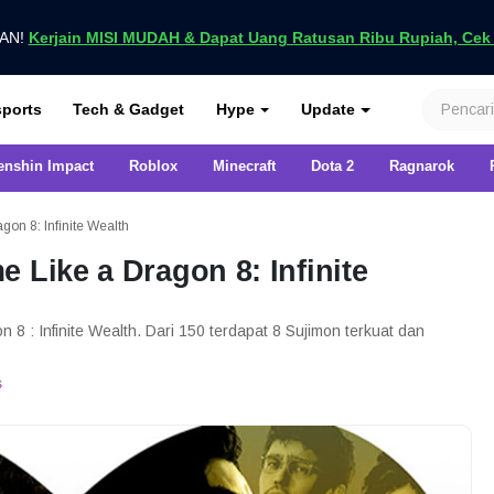
UAN!
Kerjain MISI MUDAH & Dapat Uang Ratusan Ribu Rupiah, Cek D
nya di VCGamers
ports
Tech & Gadget
Hype
Update
enshin Impact
Roblox
Minecraft
Dota 2
Ragnarok
on 8: Infinite Wealth
 Like a Dragon 8: Infinite
 8 : Infinite Wealth. Dari 150 terdapat 8 Sujimon terkuat dan
s