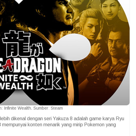
n: Infinite Wealth. Sumber: Steam
lebih dikenal dengan seri Yakuza 8 adalah game karya Ryu
 8 mempunyai konten menarik yang mirip Pokemon yang