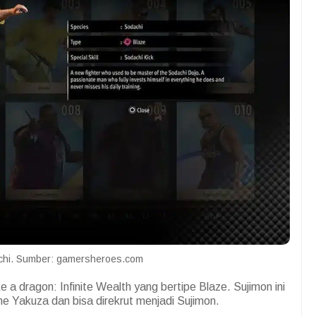
chi. Sumber: gamersheroes.com
 a dragon: Infinite Wealth yang bertipe Blaze. Sujimon ini
e Yakuza dan bisa direkrut menjadi Sujimon.