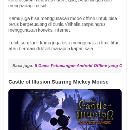
menghadapi musuh.
Kamu juga bisa menggunakan mode offline untuk bisa
terus berpetualang di dunia Valhalla tanpa harus
menggunakan koneksi internet.
Lebih seru lagi, kamu juga bisa menggunakan fitur-fitur
atau bermain di level manapun kapan saja.
Baca juga: 
5 Game Petualangan Android Offline yang Graf
Castle of Illusion Starring Mickey Mouse