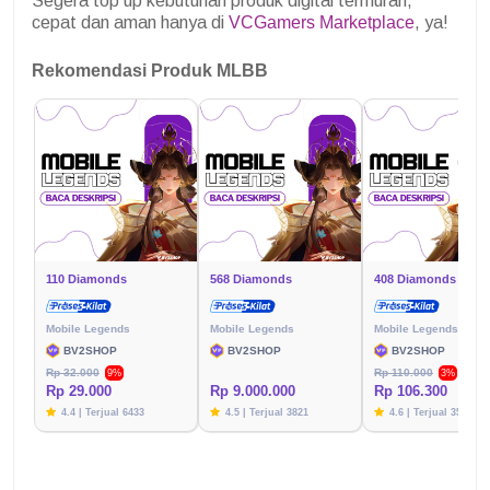
Segera top up kebutuhan produk digital termurah,
cepat dan aman hanya di
VCGamers Marketplace
, ya!
Rekomendasi Produk MLBB
110 Diamonds
568 Diamonds
408 Diamonds
Mobile Legends
Mobile Legends
Mobile Legends
BV2SHOP
BV2SHOP
BV2SHOP
Rp 32.000
Rp 110.000
9%
3%
Rp 29.000
Rp 9.000.000
Rp 106.300
4.4 | Terjual 6433
4.5 | Terjual 3821
4.6 | Terjual 3576