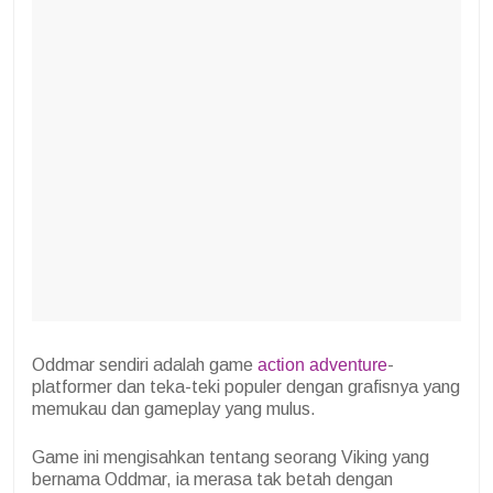
Oddmar sendiri adalah game
action adventure
-
platformer dan teka-teki populer dengan grafisnya yang
memukau dan gameplay yang mulus.
Game ini mengisahkan tentang seorang Viking yang
bernama Oddmar, ia merasa tak betah dengan