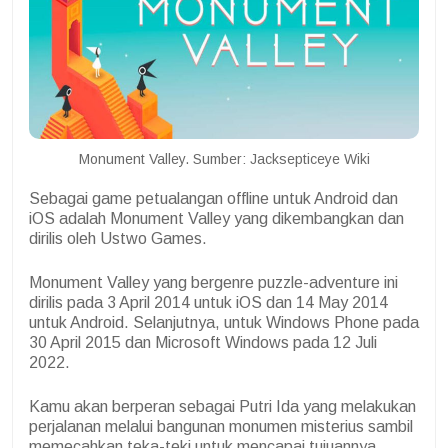
Monument Valley. Sumber: Jacksepticeye Wiki
Sebagai game petualangan offline untuk Android dan
iOS adalah Monument Valley yang dikembangkan dan
dirilis oleh Ustwo Games.
Monument Valley yang bergenre puzzle-adventure ini
dirilis pada 3 April 2014 untuk iOS dan 14 May 2014
untuk Android. Selanjutnya, untuk Windows Phone pada
30 April 2015 dan Microsoft Windows pada 12 Juli
2022.
Kamu akan berperan sebagai Putri Ida yang melakukan
perjalanan melalui bangunan monumen misterius sambil
memecahkan teka-teki untuk mencapai tujuannya.