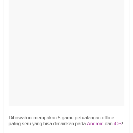
Dibawah ini merupakan 5 game petualangan offline
paling seru yang bisa dimainkan pada
Android
dan
iOS
!