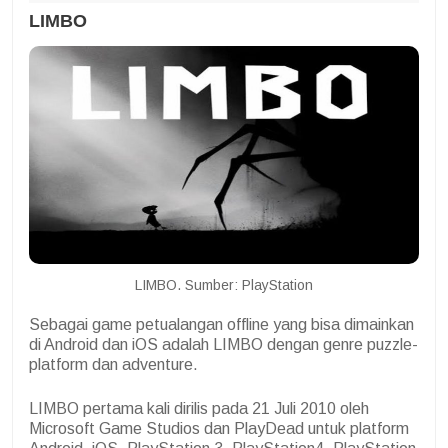
LIMBO
LIMBO. Sumber: PlayStation
Sebagai game petualangan offline yang bisa dimainkan
di Android dan iOS adalah LIMBO dengan genre puzzle-
platform dan adventure.
LIMBO pertama kali dirilis pada 21 Juli 2010 oleh
Microsoft Game Studios dan PlayDead untuk platform