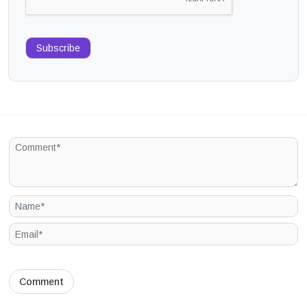
Subscribe