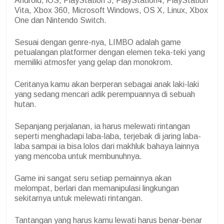
Android, iOS, PlayStation 3, PlayStation4, PlayStation
Vita, Xbox 360, Microsoft Windows, OS X, Linux, Xbox
One dan Nintendo Switch.
Sesuai dengan genre-nya, LIMBO adalah game
petualangan platformer dengan elemen teka-teki yang
memiliki atmosfer yang gelap dan monokrom.
Ceritanya kamu akan berperan sebagai anak laki-laki
yang sedang mencari adik perempuannya di sebuah
hutan.
Sepanjang perjalanan, ia harus melewati rintangan
seperti menghadapi laba-laba, terjebak di jaring laba-
laba sampai ia bisa lolos dari makhluk bahaya lainnya
yang mencoba untuk membunuhnya.
Game ini sangat seru setiap pemainnya akan
melompat, berlari dan memanipulasi lingkungan
sekitarnya untuk melewati rintangan.
Tantangan yang harus kamu lewati harus benar-benar