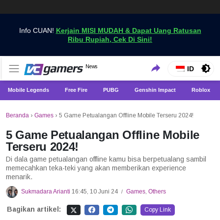
Info CUAN!
Kerjain MISI MUDAH & Dapat Uang Ratusan
Ribu Rupiah, Cek Di Sini!
Dapatkan Berita Games Terbaru Hanya di VCGamers
News
VCGamers News
ID
Mobile Legends
Free Fire
PUBG
Genshin Impact
Roblox
Beranda
›
Games
›
5 Game Petualangan Offline Mobile Terseru 2024!
5 Game Petualangan Offline Mobile
Terseru 2024!
Di dala game petualangan offline kamu bisa berpetualang sambil
memecahkan teka-teki yang akan memberikan experience
menarik.
Sukmadara Arianti
16:45, 10 Juni 24
Games
,
Others
/
Bagikan artikel:
Copy Link