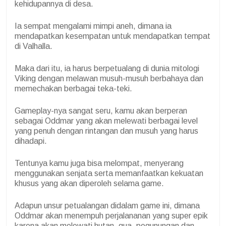
kehidupannya di desa.
Ia sempat mengalami mimpi aneh, dimana ia
mendapatkan kesempatan untuk mendapatkan tempat
di Valhalla.
Maka dari itu, ia harus berpetualang di dunia mitologi
Viking dengan melawan musuh-musuh berbahaya dan
memechakan berbagai teka-teki.
Gameplay-nya sangat seru, kamu akan berperan
sebagai Oddmar yang akan melewati berbagai level
yang penuh dengan rintangan dan musuh yang harus
dihadapi.
Tentunya kamu juga bisa melompat, menyerang
menggunakan senjata serta memanfaatkan kekuatan
khusus yang akan diperoleh selama game.
Adapun unsur petualangan didalam game ini, dimana
Oddmar akan menempuh perjalananan yang super epik
karena akan melewati hutan, gua, pegunungan dan