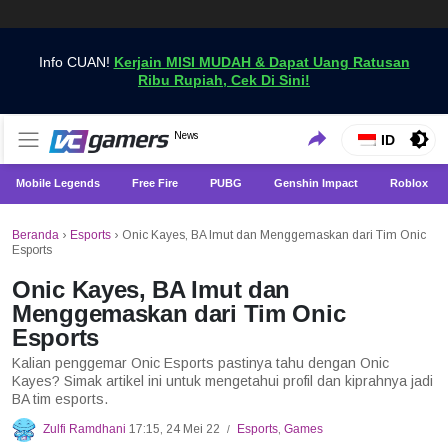
Info CUAN!
Kerjain MISI MUDAH & Dapat Uang Ratusan
Ribu Rupiah, Cek Di Sini!
Dapatkan Berita Games Terbaru Hanya di VCGamers
News
VCGamers News
ID
Mobile Legends
Free Fire
PUBG
Genshin Impact
Roblox
Beranda
›
Esports
›
Onic Kayes, BA Imut dan Menggemaskan dari Tim Onic
Esports
Onic Kayes, BA Imut dan
Menggemaskan dari Tim Onic
Esports
Kalian penggemar Onic Esports pastinya tahu dengan Onic
Kayes? Simak artikel ini untuk mengetahui profil dan kiprahnya jadi
BA tim esports.
Zulfi Ramdhani
17:15, 24 Mei 22
Esports
,
Games
/