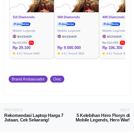
110 Diamonds
568 Diamonds
408 Diamonds
Mobile Legends
Mobile Legends
Mobile Legends
BV2SHOP
BV2SHOP
BV2SHOP
Rp 32.000
Rp 110.000
9%
3%
Rp 29.100
Rp 9.000.000
Rp 106.300
4.4 | Terjual 6424
4.5 | Terjual 3821
4.6 | Terjual 3576
Brand Ambassador
Onic
PREVIOUS
NEXT
Rekomendasi Laptop Harga 7
5 Kelebihan Hero Floryn di
Jutaan, Cek Sekarang!
Mobile Legends, Hero War!