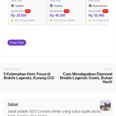
Free Fire
Free Fire
Free Fire
TopMur
TopMur
RudyStorez
Rp 30.000
Rp 60.000
Rp 67.999
38%
22%
22%
Rp 18.600
Rp 46.500
Rp 52.400
4.8 | Terjual 61115
4.8 | Terjual 44705
4.6 | Terjual 39783
Free Fire
PREVIOUS
NEXT
5 Kelemahan Hero Freya di
Cara Mendapatkan Diamond
Mobile Legends, Kurang GG!
Mobile Legends Gratis, Bukan
Hack!
Jabal
Jabal adalah SEO Content Writer yang suka ngulik dunia