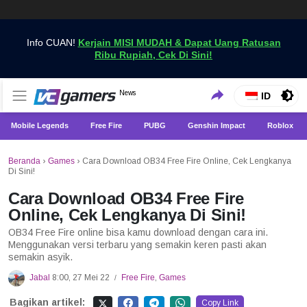
Info CUAN!
Kerjain MISI MUDAH & Dapat Uang Ratusan
Ribu Rupiah, Cek Di Sini!
Dapatkan Berita Games Terbaru Hanya di VCGamers
News
VCGamers News
ID
Mobile Legends
Free Fire
PUBG
Genshin Impact
Roblox
Beranda
›
Games
›
Cara Download OB34 Free Fire Online, Cek Lengkanya
Di Sini!
Cara Download OB34 Free Fire
Online, Cek Lengkanya Di Sini!
OB34 Free Fire online bisa kamu download dengan cara ini.
Menggunakan versi terbaru yang semakin keren pasti akan
semakin asyik.
Jabal
8:00, 27 Mei 22
Free Fire
,
Games
/
Bagikan artikel:
Copy Link