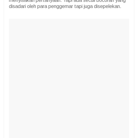
menyisakan pertanyaan. Tapi ada secuil bocoran yang
disadari oleh para penggemar tapi juga disepelekan.