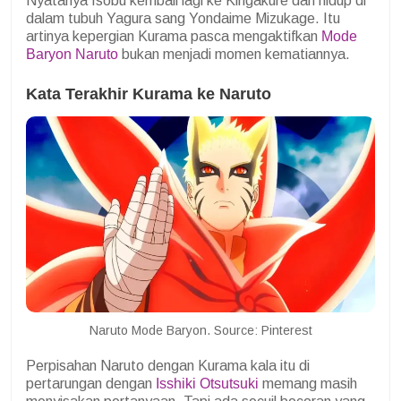
Nyatanya Isobu kembali lagi ke Kirigakure dan hidup di
dalam tubuh Yagura sang Yondaime Mizukage. Itu
artinya kepergian Kurama pasca mengaktifkan
Mode
Baryon Naruto
bukan menjadi momen kematiannya.
Kata Terakhir Kurama ke Naruto
Naruto Mode Baryon. Source: Pinterest
Perpisahan Naruto dengan Kurama kala itu di
pertarungan dengan
Isshiki Otsutsuki
memang masih