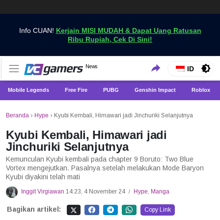
Info CUAN!
Kerjain MISI MUDAH & Dapat Uang Ratusan
Ribu Rupiah, Cek Di Sini!
Dapatkan Berita Games Terbaru Hanya di VCGamers
News
VCGamers News
ID
Mobile Legends
Free Fire
PUBG
Genshin Impact
Roblox
Beranda
›
Hype
›
Kyubi Kembali, Himawari jadi Jinchuriki Selanjutnya
Kyubi Kembali, Himawari jadi
Jinchuriki Selanjutnya
Kemunculan Kyubi kembali pada chapter 9 Boruto: Two Blue
Vortex mengejutkan. Pasalnya setelah melakukan Mode Baryon
Kyubi diyakini telah mati
Inggit Virgiawan
14:23, 4 November 24
Hype
,
Manga
/
Bagikan artikel:
Copy Link