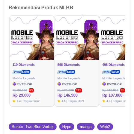
Rekomendasi Produk MLBB
110 Diamonds
568 Diamonds
408 Diamonds
Mobile Legends
Mobile Legends
Mobile Legends
BV2SHOP
BV2SHOP
BV2SHOP
Rp 32.000
Rp 170.000
Rp 110.000
9%
13%
2%
Rp 29.000
Rp 146.900
Rp 107.800
4.4 | Terjual 6462
4.5 | Terjual 3821
4.6 | Terjual 3576
Boruto: Two Blue Vortex
Hype
manga
Web2