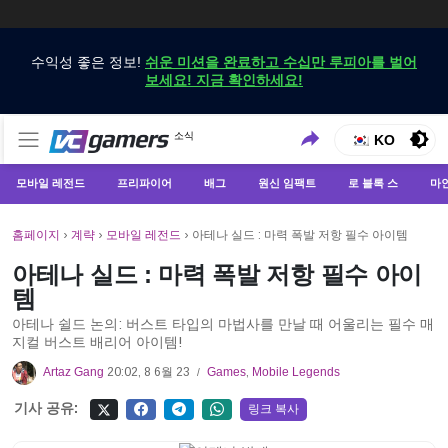
수익성 좋은 정보!
쉬운 미션을 완료하고 수십만 루피아를 벌어
보세요! 지금 확인하세요!
VCGamers에서만 최신 게임 뉴스 받기
소식
VCGamers 뉴스
KO
모바일 레전드
프리파이어
배그
원신 임팩트
로 블록 스
마
홈페이지
›
계략
›
모바일 레전드
›
아테나 실드 : 마력 폭발 저항 필수 아이템
아테나 실드 : 마력 폭발 저항 필수 아이
템
아테나 쉴드 논의: 버스트 타입의 마법사를 만날 때 어울리는 필수 매
지컬 버스트 배리어 아이템!
Artaz Gang
20:02, 8 6월 23
Games
,
Mobile Legends
/
기사 공유:
링크 복사